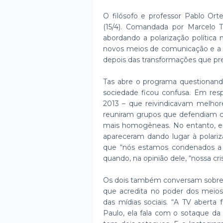
O filósofo e professor Pablo Or
(15/4). Comandada por Marcelo T
abordando a polarização política 
novos meios de comunicação e a
depois das transformações que pres
Tas abre o programa questionand
sociedade ficou confusa. Em res
2013 – que reivindicavam melhore
reuniram grupos que defendiam c
mais homogêneas. No entanto, 
apareceram dando lugar à polariz
que “nós estamos condenados a c
quando, na opinião dele, “nossa crise
Os dois também conversam sobre a
que acredita no poder dos meio
das mídias sociais. “A TV aberta
Paulo, ela fala com o sotaque da