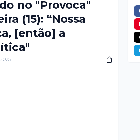
ado no "Provoca"
ira (15): “Nossa
ca, [então] a
ítica"
, 2025