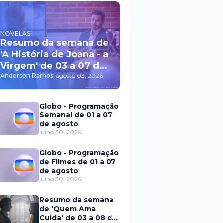
NOVELAS
Resumo da semana de
'A História de Joana - a
Virgem' de 03 a 07 de
agosto
Anderson Ramos
-
agosto 03, 2026
Globo - Programação
Semanal de 01 a 07
de agosto
julho 30, 2026
Globo - Programação
de Filmes de 01 a 07
de agosto
julho 30, 2026
Resumo da semana
de 'Quem Ama
Cuida' de 03 a 08 de