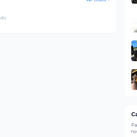
ado
C
Pa
no