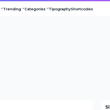
Trending
Categories
Tipography
Shortcodes
S