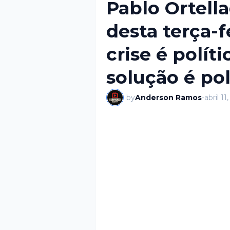
Pablo Ortell
desta terça-fe
crise é políti
solução é pol
by
Anderson Ramos
-
abril 11