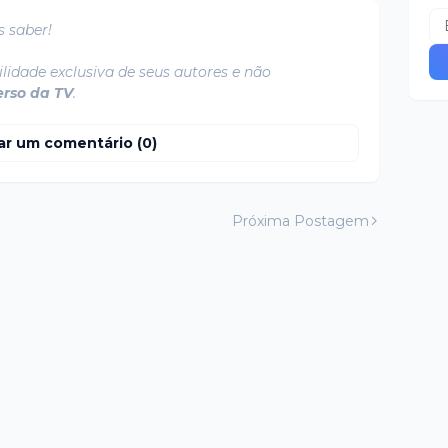
s saber!
lidade exclusiva de seus autores e não
erso da TV
.
ar um comentário (0)
Próxima Postagem