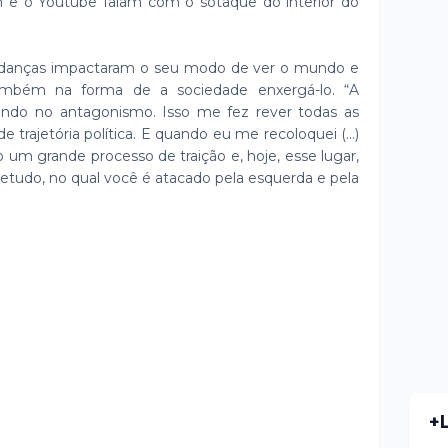
m e o Youtube falam com o sotaque do interior do
mudanças impactaram o seu modo de ver o mundo e
ambém na forma de a sociedade enxergá-lo. “A
tando no antagonismo. Isso me fez rever todas as
 trajetória política. E quando eu me recoloquei (...)
 um grande processo de traição e, hoje, esse lugar,
bretudo, no qual você é atacado pela esquerda e pela
+