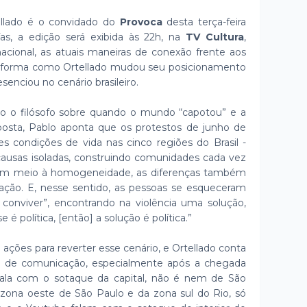
tellado é o convidado do
Provoca
desta terça-feira
as, a edição será exibida às 22h, na
TV Cultura
,
nacional, as atuais maneiras de conexão frente aos
 forma como Ortellado mudou seu posicionamento
enciou no cenário brasileiro.
o o filósofo sobre quando o mundo “capotou” e a
posta, Pablo aponta que os protestos de junho de
s condições de vida nas cinco regiões do Brasil -
ausas isoladas, construindo comunidades cada vez
em meio à homogeneidade, as diferenças também
ação. E, nesse sentido, as pessoas se esqueceram
onviver”, encontrando na violência uma solução,
 é política, [então] a solução é política.”
ções para reverter esse cenário, e Ortellado conta
s de comunicação, especialmente após a chegada
 fala com o sotaque da capital, não é nem de São
 zona oeste de São Paulo e da zona sul do Rio, só