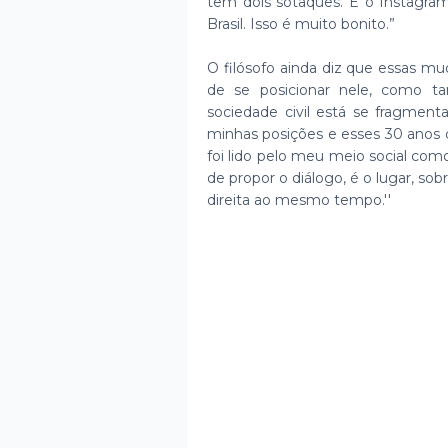
tem dois sotaques. E o Instagra
Brasil. Isso é muito bonito.”
O filósofo ainda diz que essas 
de se posicionar nele, como t
sociedade civil está se fragmen
minhas posições e esses 30 anos de
foi lido pelo meu meio social como
de propor o diálogo, é o lugar, so
direita ao mesmo tempo.''