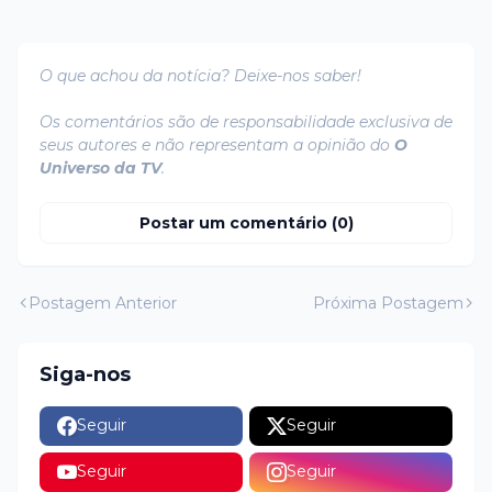
O que achou da notícia? Deixe-nos saber!
Os comentários são de responsabilidade exclusiva de
seus autores e não representam a opinião do
O
Universo da TV
.
Postar um comentário (0)
Postagem Anterior
Próxima Postagem
Siga-nos
Seguir
Seguir
Seguir
Seguir