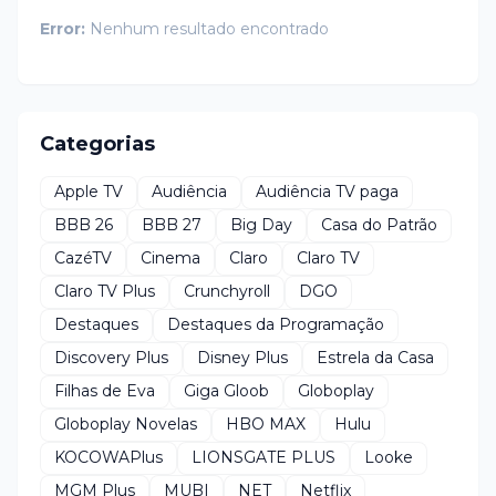
Error:
Nenhum resultado encontrado
Categorias
Apple TV
Audiência
Audiência TV paga
BBB 26
BBB 27
Big Day
Casa do Patrão
CazéTV
Cinema
Claro
Claro TV
Claro TV Plus
Crunchyroll
DGO
Destaques
Destaques da Programação
Discovery Plus
Disney Plus
Estrela da Casa
Filhas de Eva
Giga Gloob
Globoplay
Globoplay Novelas
HBO MAX
Hulu
KOCOWAPlus
LIONSGATE PLUS
Looke
MGM Plus
MUBI
NET
Netflix