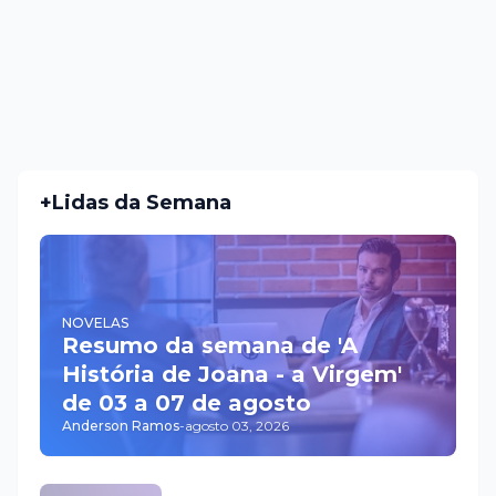
+Lidas da Semana
NOVELAS
Resumo da semana de 'A
História de Joana - a Virgem'
de 03 a 07 de agosto
Anderson Ramos
-
agosto 03, 2026