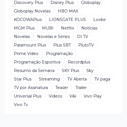
Discovery Plus
Disney Plus
Globoplay
Globoplay Novelas
HBO MAX
KOCOWAPlus
LIONSGATE PLUS
Looke
MGM Plus
MUBI
Netflix
Notícias
Novelas
Novelas e Séries
OI TV
Paramount Plus
Plus SBT
PlutoTV
Prime Video
Programação
Programação Esportiva
Recordplus
Resumo da Semana
SKY Plus
Sky
Star Plus
Streaming
TV Aberta
TV paga
TV por Assinatura
Teaser
Trailer
Universal Plus
Videos
Viki
Vivo Play
Vivo Tv