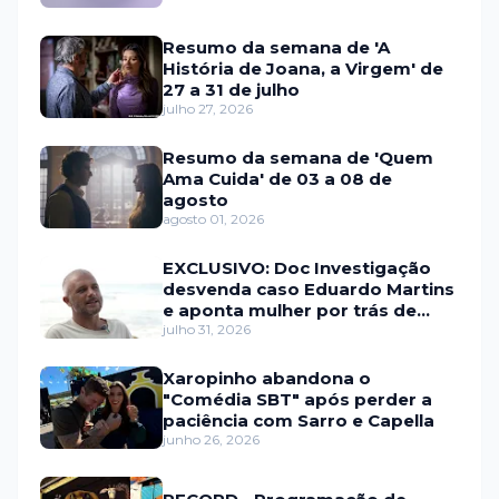
Resumo da semana de 'A
História de Joana, a Virgem' de
27 a 31 de julho
julho 27, 2026
Resumo da semana de 'Quem
Ama Cuida' de 03 a 08 de
agosto
agosto 01, 2026
EXCLUSIVO: Doc Investigação
desvenda caso Eduardo Martins
e aponta mulher por trás de
fraude internacional
julho 31, 2026
Xaropinho abandona o
"Comédia SBT" após perder a
paciência com Sarro e Capella
junho 26, 2026