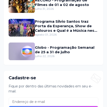
RECORD - Programação de
Filmes de 01 a 02 de agosto
julho 31, 2026
Programa Silvio Santos traz
Porta da Esperança, Show de
Calouros e Qual é a Música neste
domingo (2)
agosto 01, 2026
Globo - Programação Semanal
de 25 a 31 de julho
julho 22, 2026
Cadastre-se
Fique por dentro das últimas novidades em seu e-
mail.