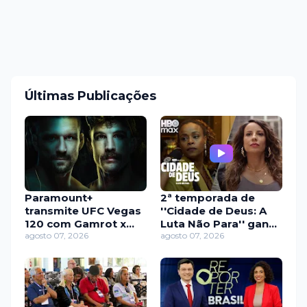
Últimas Publicações
Paramount+
2ª temporada de
transmite UFC Vegas
''Cidade de Deus: A
120 com Gamrot x
Luta Não Para'' ganha
Salkilld e dez
agosto 07, 2026
primeiro teaser; veja
agosto 07, 2026
brasileiros no card