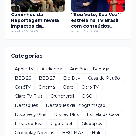
Caminhos da
''Seu Voto, Sua Voz''
Reportagem revela
estreia na TV Brasil
impactos da
com conteúdos
desigualdade na vida
agosto 07, 2026
sobre eleições e
agosto 07, 2026
financeira dos idosos
democracia
Categorias
Apple TV
Audiência
Audiência TV paga
BBB 26
BBB 27
Big Day
Casa do Patrão
CazéTV
Cinema
Claro
Claro TV
Claro TV Plus
Crunchyroll
DGO
Destaques
Destaques da Programação
Discovery Plus
Disney Plus
Estrela da Casa
Filhas de Eva
Giga Gloob
Globoplay
Globoplay Novelas
HBO MAX
Hulu