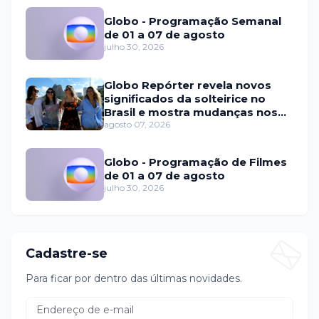
Globo - Programação Semanal
de 01 a 07 de agosto
julho 30, 2026
Globo Repórter revela novos
significados da solteirice no
Brasil e mostra mudanças nos
relacionamentos
agosto 07, 2026
Globo - Programação de Filmes
de 01 a 07 de agosto
julho 30, 2026
Cadastre-se
Para ficar por dentro das últimas novidades.