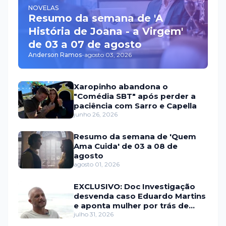
NOVELAS
Resumo da semana de 'A
História de Joana - a Virgem'
de 03 a 07 de agosto
Anderson Ramos
-
agosto 03, 2026
Xaropinho abandona o
"Comédia SBT" após perder a
paciência com Sarro e Capella
junho 26, 2026
Resumo da semana de 'Quem
Ama Cuida' de 03 a 08 de
agosto
agosto 01, 2026
EXCLUSIVO: Doc Investigação
desvenda caso Eduardo Martins
e aponta mulher por trás de
fraude internacional
julho 31, 2026