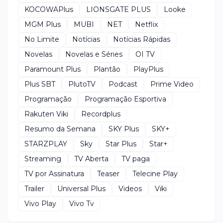
KOCOWAPlus
LIONSGATE PLUS
Looke
MGM Plus
MUBI
NET
Netflix
No Limite
Notícias
Notícias Rápidas
Novelas
Novelas e Séries
OI TV
Paramount Plus
Plantão
PlayPlus
Plus SBT
PlutoTV
Podcast
Prime Video
Programação
Programação Esportiva
Rakuten Viki
Recordplus
Resumo da Semana
SKY Plus
SKY+
STARZPLAY
Sky
Star Plus
Star+
Streaming
TV Aberta
TV paga
TV por Assinatura
Teaser
Telecine Play
Trailer
Universal Plus
Videos
Viki
Vivo Play
Vivo Tv