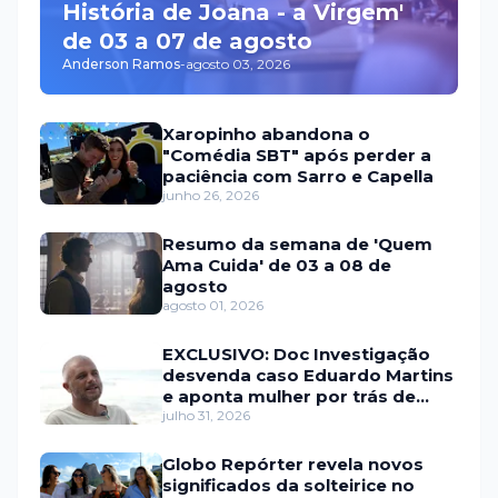
História de Joana - a Virgem'
de 03 a 07 de agosto
Anderson Ramos
-
agosto 03, 2026
Xaropinho abandona o
"Comédia SBT" após perder a
paciência com Sarro e Capella
junho 26, 2026
Resumo da semana de 'Quem
Ama Cuida' de 03 a 08 de
agosto
agosto 01, 2026
EXCLUSIVO: Doc Investigação
desvenda caso Eduardo Martins
e aponta mulher por trás de
fraude internacional
julho 31, 2026
Globo Repórter revela novos
significados da solteirice no