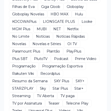
Filhas de Eva
Giga Gloob
Globoplay
Globoplay Novelas
HBO MAX
Hulu
KOCOWAPlus
LIONSGATE PLUS
Looke
MGM Plus
MUBI
NET
Netflix
No Limite
Notícias
Notícias Rápidas
Novelas
Novelas e Séries
OI TV
Paramount Plus
Plantão
PlayPlus
Plus SBT
PlutoTV
Podcast
Prime Video
Programação
Programação Esportiva
Rakuten Viki
Recordplus
Resumo da Semana
SKY Plus
SKY+
STARZPLAY
Sky
Star Plus
Star+
Streaming
TV Aberta
TV paga
TV por Assinatura
Teaser
Telecine Play
Trailer
Universal Plus
Videos
Viki