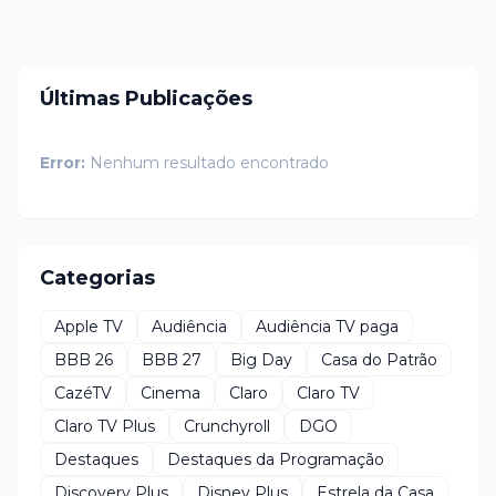
Últimas Publicações
Error:
Nenhum resultado encontrado
Categorias
Apple TV
Audiência
Audiência TV paga
BBB 26
BBB 27
Big Day
Casa do Patrão
CazéTV
Cinema
Claro
Claro TV
Claro TV Plus
Crunchyroll
DGO
Destaques
Destaques da Programação
Discovery Plus
Disney Plus
Estrela da Casa