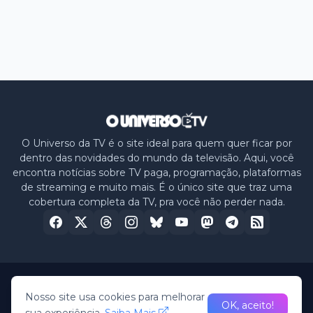
O Universo da TV é o site ideal para quem quer ficar por
dentro das novidades do mundo da televisão. Aqui, você
encontra notícias sobre TV paga, programação, plataformas
de streaming e muito mais. É o único site que traz uma
cobertura completa da TV, pra você não perder nada.
Home
Sobre nós
Política de Privacidade
Contato
Nosso site usa cookies para melhorar
OK, aceito!