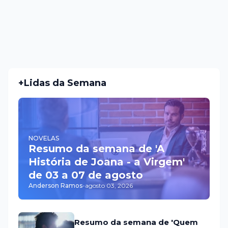
+Lidas da Semana
NOVELAS
Resumo da semana de 'A
História de Joana - a Virgem'
de 03 a 07 de agosto
Anderson Ramos
-
agosto 03, 2026
Resumo da semana de 'Quem