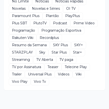
No Limite
Notícias
Notícias Rápidas
Novelas
Novelas e Séries
OI TV
Paramount Plus
Plantão
PlayPlus
Plus SBT
PlutoTV
Podcast
Prime Video
Programação
Programação Esportiva
Rakuten Viki
Recordplus
Resumo da Semana
SKY Plus
SKY+
STARZPLAY
Sky
Star Plus
Star+
Streaming
TV Aberta
TV paga
TV por Assinatura
Teaser
Telecine Play
Trailer
Universal Plus
Videos
Viki
Vivo Play
Vivo Tv