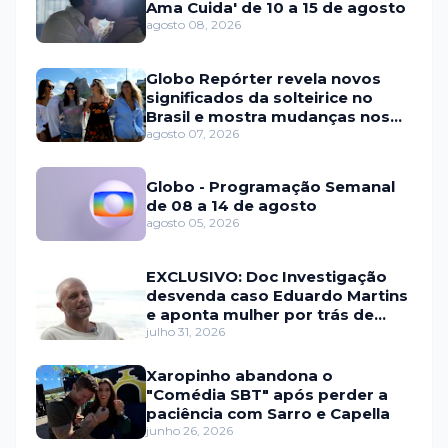
Ama Cuida' de 10 a 15 de agosto
agosto 08, 2026
Globo Repórter revela novos
significados da solteirice no
Brasil e mostra mudanças nos
relacionamentos
agosto 07, 2026
Globo - Programação Semanal
de 08 a 14 de agosto
agosto 05, 2026
EXCLUSIVO: Doc Investigação
desvenda caso Eduardo Martins
e aponta mulher por trás de
fraude internacional
julho 31, 2026
Xaropinho abandona o
"Comédia SBT" após perder a
paciência com Sarro e Capella
junho 26, 2026