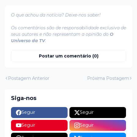
O que achou da notícia? Deixe-nos saber!
Os comentários são de responsabilidade exclusiva de
seus autores e não representam a opinião do
O
Universo da TV
.
Postar um comentário (0)
Postagem Anterior
Próxima Postagem
Siga-nos
Seguir
Seguir
Seguir
Seguir