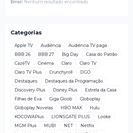
Error:
Nenhum resultado encontrado
Categorias
Apple TV
Audiência
Audiência TV paga
BBB 26
BBB 27
Big Day
Casa do Patrão
CazéTV
Cinema
Claro
Claro TV
Claro TV Plus
Crunchyroll
DGO
Destaques
Destaques da Programação
Discovery Plus
Disney Plus
Estrela da Casa
Filhas de Eva
Giga Gloob
Globoplay
Globoplay Novelas
HBO MAX
Hulu
KOCOWAPlus
LIONSGATE PLUS
Looke
MGM Plus
MUBI
NET
Netflix