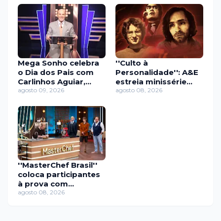
Mega Sonho celebra
''Culto à
o Dia dos Pais com
Personalidade'': A&E
Carlinhos Aguiar,
estreia minissérie
Caique Aguiar e
agosto 09, 2026
sobre os líderes de
agosto 08, 2026
Gabily
seitas mais
perturbadores
''MasterChef Brasil''
coloca participantes
à prova com
churrasco e
agosto 08, 2026
gastronomia
molecular