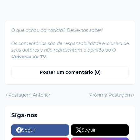
O que achou da notícia? Deixe-nos saber!
Os comentários são de responsabilidade exclusiva de
seus autores e não representam a opinião do
O
Universo da TV
.
Postar um comentário (0)
Postagem Anterior
Próxima Postagem
Siga-nos
Seguir
Seguir