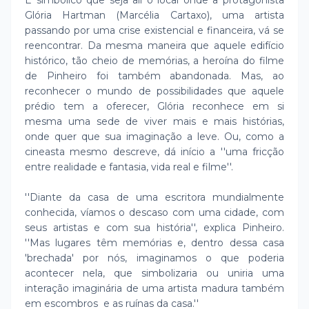
É simbólico que seja ali o local onde a protagonista
Glória Hartman (Marcélia Cartaxo), uma artista
passando por uma crise existencial e financeira, vá se
reencontrar. Da mesma maneira que aquele edifício
histórico, tão cheio de memórias, a heroína do filme
de Pinheiro foi também abandonada. Mas, ao
reconhecer o mundo de possibilidades que aquele
prédio tem a oferecer, Glória reconhece em si
mesma uma sede de viver mais e mais histórias,
onde quer que sua imaginação a leve. Ou, como a
cineasta mesmo descreve, dá início a ''uma fricção
entre realidade e fantasia, vida real e filme''.
''Diante da casa de uma escritora mundialmente
conhecida, víamos o descaso com uma cidade, com
seus artistas e com sua história'', explica Pinheiro.
''Mas lugares têm memórias e, dentro dessa casa
'brechada' por nós, imaginamos o que poderia
acontecer nela, que simbolizaria ou uniria uma
interação imaginária de uma artista madura também
em escombros e as ruínas da casa.''