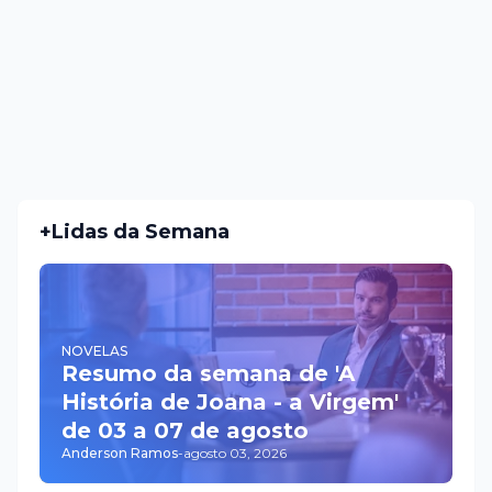
+Lidas da Semana
NOVELAS
Resumo da semana de 'A
História de Joana - a Virgem'
de 03 a 07 de agosto
Anderson Ramos
-
agosto 03, 2026