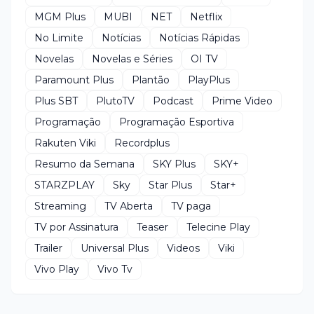
MGM Plus
MUBI
NET
Netflix
No Limite
Notícias
Notícias Rápidas
Novelas
Novelas e Séries
OI TV
Paramount Plus
Plantão
PlayPlus
Plus SBT
PlutoTV
Podcast
Prime Video
Programação
Programação Esportiva
Rakuten Viki
Recordplus
Resumo da Semana
SKY Plus
SKY+
STARZPLAY
Sky
Star Plus
Star+
Streaming
TV Aberta
TV paga
TV por Assinatura
Teaser
Telecine Play
Trailer
Universal Plus
Videos
Viki
Vivo Play
Vivo Tv