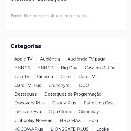
Error:
Nenhum resultado encontrado
Categorias
Apple TV
Audiência
Audiência TV paga
BBB 26
BBB 27
Big Day
Casa do Patrão
CazéTV
Cinema
Claro
Claro TV
Claro TV Plus
Crunchyroll
DGO
Destaques
Destaques da Programação
Discovery Plus
Disney Plus
Estrela da Casa
Filhas de Eva
Giga Gloob
Globoplay
Globoplay Novelas
HBO MAX
Hulu
KOCOWAPlus
LIONSGATE PLUS
Looke