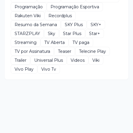
Programação
Programação Esportiva
Rakuten Viki
Recordplus
Resumo da Semana
SKY Plus
SKY+
STARZPLAY
Sky
Star Plus
Star+
Streaming
TV Aberta
TV paga
TV por Assinatura
Teaser
Telecine Play
Trailer
Universal Plus
Videos
Viki
Vivo Play
Vivo Tv