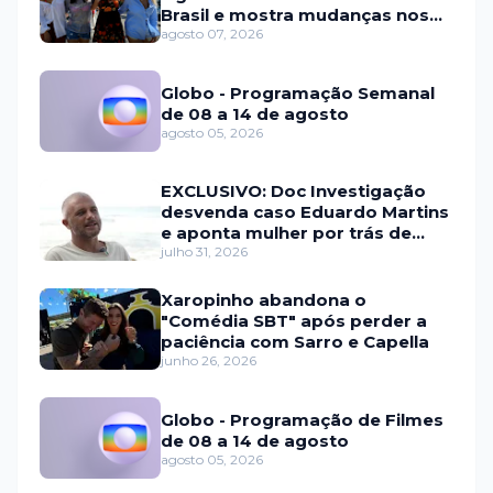
Brasil e mostra mudanças nos
relacionamentos
agosto 07, 2026
Globo - Programação Semanal
de 08 a 14 de agosto
agosto 05, 2026
EXCLUSIVO: Doc Investigação
desvenda caso Eduardo Martins
e aponta mulher por trás de
fraude internacional
julho 31, 2026
Xaropinho abandona o
"Comédia SBT" após perder a
paciência com Sarro e Capella
junho 26, 2026
Globo - Programação de Filmes
de 08 a 14 de agosto
agosto 05, 2026