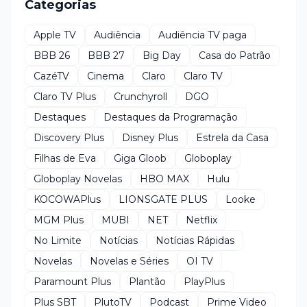
Categorias
Apple TV
Audiência
Audiência TV paga
BBB 26
BBB 27
Big Day
Casa do Patrão
CazéTV
Cinema
Claro
Claro TV
Claro TV Plus
Crunchyroll
DGO
Destaques
Destaques da Programação
Discovery Plus
Disney Plus
Estrela da Casa
Filhas de Eva
Giga Gloob
Globoplay
Globoplay Novelas
HBO MAX
Hulu
KOCOWAPlus
LIONSGATE PLUS
Looke
MGM Plus
MUBI
NET
Netflix
No Limite
Notícias
Notícias Rápidas
Novelas
Novelas e Séries
OI TV
Paramount Plus
Plantão
PlayPlus
Plus SBT
PlutoTV
Podcast
Prime Video