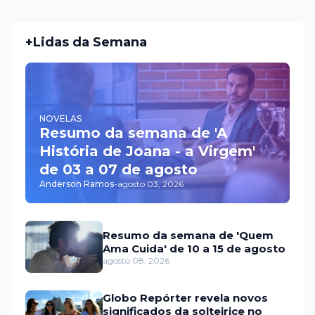
+Lidas da Semana
NOVELAS
Resumo da semana de 'A
História de Joana - a Virgem'
de 03 a 07 de agosto
Anderson Ramos
-
agosto 03, 2026
Resumo da semana de 'Quem
Ama Cuida' de 10 a 15 de agosto
agosto 08, 2026
Globo Repórter revela novos
significados da solteirice no