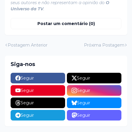
seus autores e não representam a opinião do
O
Universo da TV
.
Postar um comentário (0)
Postagem Anterior
Próxima Postagem
Siga-nos
Seguir
Seguir
Seguir
Seguir
Seguir
Seguir
Seguir
Seguir