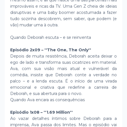
mesmo assim, é ali que nasce uma das parcerias mais
improváveis e ricas da TV. Uma Gen Z cheia de ideias
disruptivas e uma baby boomer acostumada a fazer
tudo sozinha descobrem, sem saber, que podem (e
vão) mudar uma à outra.
Quando Deborah escuta – e se reinventa
Episódio 2x09 – ''The One, The Only''
Depois de muita resistência, Deborah aceita deixar o
ego de lado e transforma suas cicatrizes em material.
Ava, com sua visão mais atual e vulnerável da
comédia, insiste que Deborah conte a verdade no
palco – e a lenda escuta. É o início de uma virada
emocional e criativa que redefine a carreira de
Deborah, e sua abertura para o novo.
Quando Ava encara as consequências
Episódio 1x08 – ''1.69 Million''
Ao vazar detalhes íntimos sobre Deborah para a
imprensa, Ava passa dos limites. Mas o episódio vai