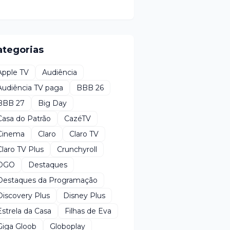
ategorias
Apple TV
Audiência
Audiência TV paga
BBB 26
BBB 27
Big Day
Casa do Patrão
CazéTV
Cinema
Claro
Claro TV
Claro TV Plus
Crunchyroll
DGO
Destaques
Destaques da Programação
Discovery Plus
Disney Plus
Estrela da Casa
Filhas de Eva
Giga Gloob
Globoplay