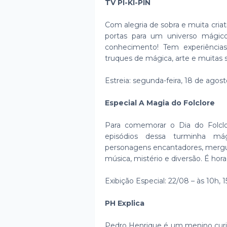
TV PI-KI-PIN
Com alegria de sobra e muita cri
portas para um universo mági
conhecimento! Tem experiências
truques de mágica, arte e muitas 
Estreia: segunda-feira, 18 de agost
Especial A Magia do Folclore
Para comemorar o Dia do Folc
episódios dessa turminha mág
personagens encantadores, mergulh
música, mistério e diversão. É hor
Exibição Especial: 22/08 – às 10h, 
PH Explica
Pedro Henrique é um menino curio