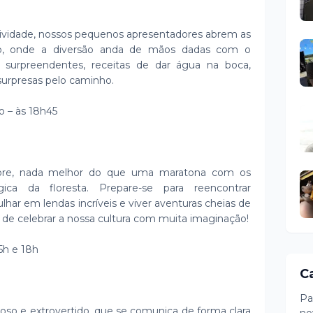
atividade, nossos pequenos apresentadores abrem as
co, onde a diversão anda de mãos dadas com o
 surpreendentes, receitas de dar água na boca,
surpresas pelo caminho.
o – às 18h45
lore, nada melhor do que uma maratona com os
ica da floresta. Prepare-se para reencontrar
ar em lendas incríveis e viver aventuras cheias de
a de celebrar a nossa cultura com muita imaginação!
15h e 18h
C
Pa
so e extrovertido, que se comunica de forma clara