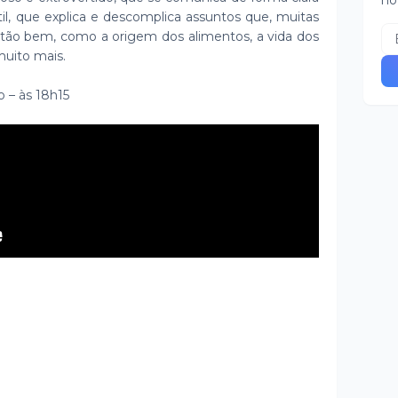
no
il, que explica e descomplica assuntos que, muitas
tão bem, como a origem dos alimentos, a vida dos
uito mais.
o – às 18h15