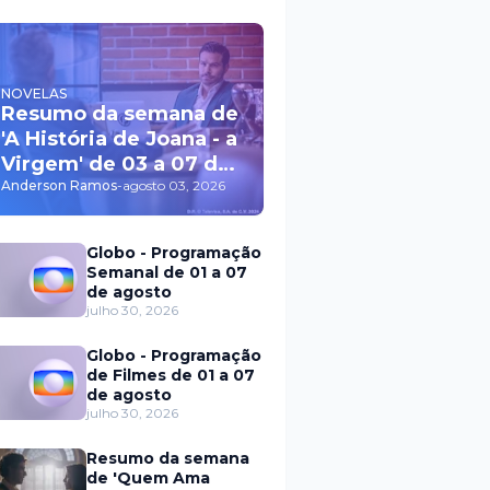
NOVELAS
Resumo da semana de
'A História de Joana - a
Virgem' de 03 a 07 de
agosto
Anderson Ramos
-
agosto 03, 2026
Globo - Programação
Semanal de 01 a 07
de agosto
julho 30, 2026
Globo - Programação
de Filmes de 01 a 07
de agosto
julho 30, 2026
Resumo da semana
de 'Quem Ama