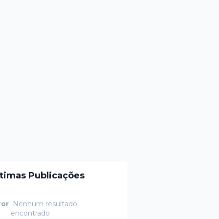
ltimas Publicações
ror
Nenhum resultado
encontrado