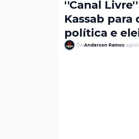
''Canal Livre
Kassab para 
política e el
Por
Anderson Ramos
-
agost