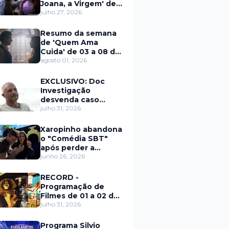
Joana, a Virgem' de
27 a 31 de julho
julho 27, 2026
Resumo da semana
de 'Quem Ama
Cuida' de 03 a 08 de
agosto
agosto 01, 2026
EXCLUSIVO: Doc
Investigação
desvenda caso
Eduardo Martins e
julho 31, 2026
aponta mulher por
trás de fraude
Xaropinho abandona
internacional
o "Comédia SBT"
após perder a
paciência com Sarro
junho 26, 2026
e Capella
RECORD -
Programação de
Filmes de 01 a 02 de
agosto
julho 31, 2026
Programa Silvio