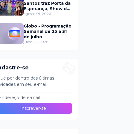
Santos traz Porta da
Esperança, Show de
Calouros e Qual é a
agosto 01, 2026
Música neste
domingo (2)
Globo - Programação
Semanal de 25 a 31
de julho
julho 22, 2026
adastre-se
que por dentro das últimas
vidades em seu e-mail.