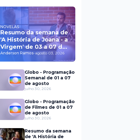
NOVELAS
Resumo da semana de
'A História de Joana - a
Virgem' de 03 a 07 de
agosto
Anderson Ramos
-
agosto 03, 2026
Globo - Programação
Semanal de 01 a 07
de agosto
julho 30, 2026
Globo - Programação
de Filmes de 01 a 07
de agosto
julho 30, 2026
Resumo da semana
de 'A História de