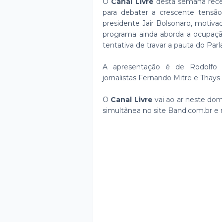
O
Canal Livre
desta semana receb
para debater a crescente tensão 
presidente Jair Bolsonaro, motiv
programa ainda aborda a ocupaç
tentativa de travar a pauta do Par
A apresentação é de Rodolfo S
jornalistas Fernando Mitre e Thays 
O
Canal Livre
vai ao ar neste dom
simultânea no site Band.com.br e 