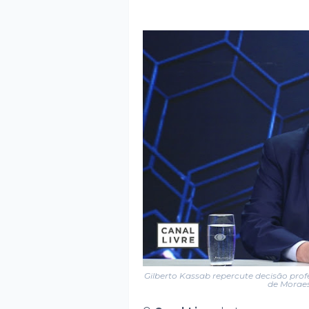
Gilberto Kassab repercute decisão prof
de Morae