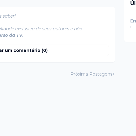
Ú
s saber!
Er
:
lidade exclusiva de seus autores e não
erso da TV
.
ar um comentário (0)
Próxima Postagem