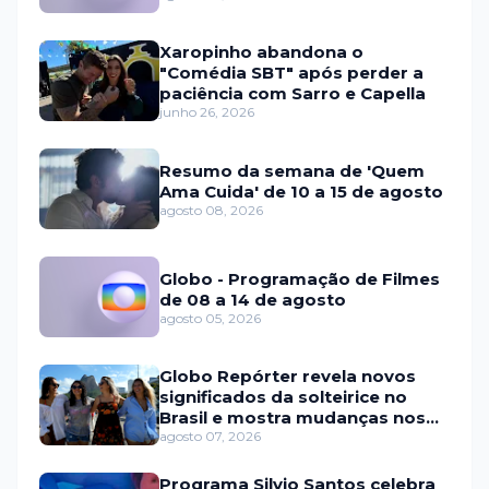
Xaropinho abandona o
"Comédia SBT" após perder a
paciência com Sarro e Capella
junho 26, 2026
Resumo da semana de 'Quem
Ama Cuida' de 10 a 15 de agosto
agosto 08, 2026
Globo - Programação de Filmes
de 08 a 14 de agosto
agosto 05, 2026
Globo Repórter revela novos
significados da solteirice no
Brasil e mostra mudanças nos
relacionamentos
agosto 07, 2026
Programa Silvio Santos celebra