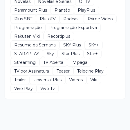
Novelas
Novelas e Séries
OI TV
Paramount Plus
Plantão
PlayPlus
Plus SBT
PlutoTV
Podcast
Prime Video
Programação
Programação Esportiva
Rakuten Viki
Recordplus
Resumo da Semana
SKY Plus
SKY+
STARZPLAY
Sky
Star Plus
Star+
Streaming
TV Aberta
TV paga
TV por Assinatura
Teaser
Telecine Play
Trailer
Universal Plus
Videos
Viki
Vivo Play
Vivo Tv