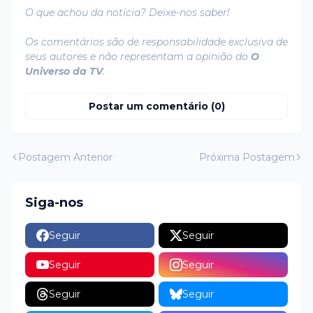
O que achou da notícia? Deixe-nos saber!
Os comentários são de responsabilidade exclusiva de
seus autores e não representam a opinião do
O
Universo da TV
.
Postar um comentário (0)
Postagem Anterior
Próxima Postagem
Siga-nos
Seguir
Seguir
Seguir
Seguir
Seguir
Seguir