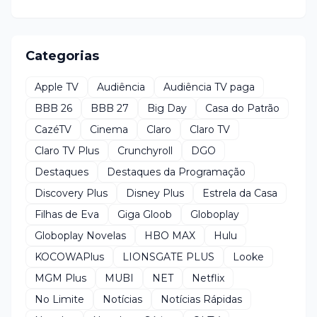
Categorias
Apple TV
Audiência
Audiência TV paga
BBB 26
BBB 27
Big Day
Casa do Patrão
CazéTV
Cinema
Claro
Claro TV
Claro TV Plus
Crunchyroll
DGO
Destaques
Destaques da Programação
Discovery Plus
Disney Plus
Estrela da Casa
Filhas de Eva
Giga Gloob
Globoplay
Globoplay Novelas
HBO MAX
Hulu
KOCOWAPlus
LIONSGATE PLUS
Looke
MGM Plus
MUBI
NET
Netflix
No Limite
Notícias
Notícias Rápidas