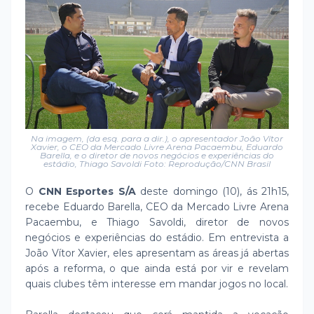
Na imagem, (da esq. para a dir.), o apresentador João Vítor
Xavier, o CEO da Mercado Livre Arena Pacaembu, Eduardo
Barella, e o diretor de novos negócios e experiências do
estádio, Thiago Savoldi Foto: Reprodução/CNN Brasil
O
CNN Esportes S/A
deste domingo (10), ás 21h15,
recebe Eduardo Barella, CEO da Mercado Livre Arena
Pacaembu, e Thiago Savoldi, diretor de novos
negócios e experiências do estádio. Em entrevista a
João Vítor Xavier, eles apresentam as áreas já abertas
após a reforma, o que ainda está por vir e revelam
quais clubes têm interesse em mandar jogos no local.