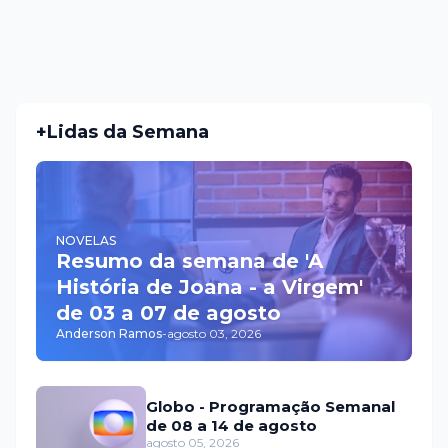
+Lidas da Semana
NOVELAS
Resumo da semana de 'A
História de Joana - a Virgem'
de 03 a 07 de agosto
Anderson Ramos
-
agosto 03, 2026
Globo - Programação Semanal
de 08 a 14 de agosto
agosto 05, 2026