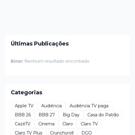
Últimas Publicações
Error:
Nenhum resultado encontrado
Categorias
Apple TV
Audiência
Audiência TV paga
BBB 26
BBB 27
Big Day
Casa do Patrão
CazéTV
Cinema
Claro
Claro TV
Claro TV Plus
Crunchyroll
DGO