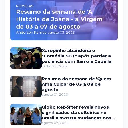
NOVELAS
Resumo da semana de 'A
História de Joana - a Virgem'
de 03 a 07 de agosto
Anderson Ramos
-
agosto 03, 2026
Xaropinho abandona o
"Comédia SBT" após perder a
paciência com Sarro e Capella
junho 26, 2026
Resumo da semana de 'Quem
Ama Cuida' de 03 a 08 de
agosto
agosto 01, 2026
Globo Repórter revela novos
significados da solteirice no
Brasil e mostra mudanças nos
relacionamentos
agosto 07, 2026