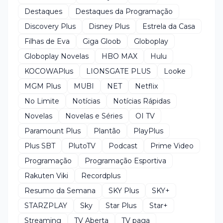
Destaques
Destaques da Programação
Discovery Plus
Disney Plus
Estrela da Casa
Filhas de Eva
Giga Gloob
Globoplay
Globoplay Novelas
HBO MAX
Hulu
KOCOWAPlus
LIONSGATE PLUS
Looke
MGM Plus
MUBI
NET
Netflix
No Limite
Notícias
Notícias Rápidas
Novelas
Novelas e Séries
OI TV
Paramount Plus
Plantão
PlayPlus
Plus SBT
PlutoTV
Podcast
Prime Video
Programação
Programação Esportiva
Rakuten Viki
Recordplus
Resumo da Semana
SKY Plus
SKY+
STARZPLAY
Sky
Star Plus
Star+
Streaming
TV Aberta
TV paga