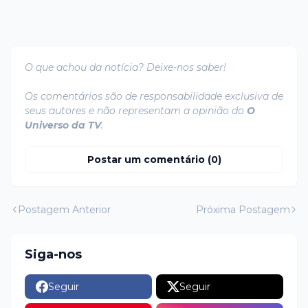
O que achou da notícia? Deixe-nos saber!
Os comentários são de responsabilidade exclusiva de
seus autores e não representam a opinião do
O
Universo da TV
.
Postar um comentário (0)
Postagem Anterior
Próxima Postagem
Siga-nos
Seguir
Seguir