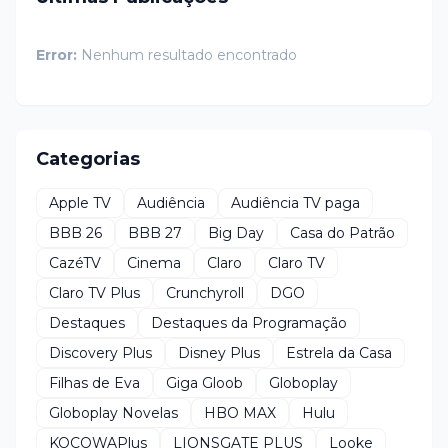
Error:
Nenhum resultado encontrado
Categorias
Apple TV
Audiência
Audiência TV paga
BBB 26
BBB 27
Big Day
Casa do Patrão
CazéTV
Cinema
Claro
Claro TV
Claro TV Plus
Crunchyroll
DGO
Destaques
Destaques da Programação
Discovery Plus
Disney Plus
Estrela da Casa
Filhas de Eva
Giga Gloob
Globoplay
Globoplay Novelas
HBO MAX
Hulu
KOCOWAPlus
LIONSGATE PLUS
Looke