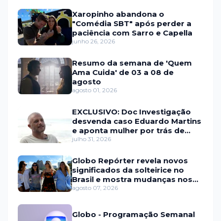
Xaropinho abandona o
"Comédia SBT" após perder a
paciência com Sarro e Capella
junho 26, 2026
Resumo da semana de 'Quem
Ama Cuida' de 03 a 08 de
agosto
agosto 01, 2026
EXCLUSIVO: Doc Investigação
desvenda caso Eduardo Martins
e aponta mulher por trás de
fraude internacional
julho 31, 2026
Globo Repórter revela novos
significados da solteirice no
Brasil e mostra mudanças nos
relacionamentos
agosto 07, 2026
Globo - Programação Semanal