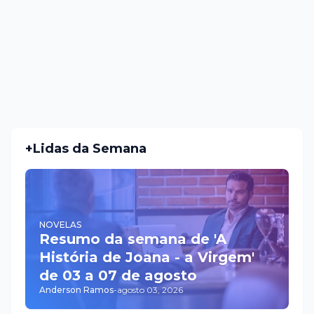
+Lidas da Semana
NOVELAS
Resumo da semana de 'A
História de Joana - a Virgem'
de 03 a 07 de agosto
Anderson Ramos
-
agosto 03, 2026