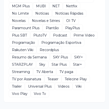
MGM Plus
MUBI
NET
Netflix
No Limite
Notícias
Notícias Rápidas
Novelas
Novelas e Séries
OI TV
Paramount Plus
Plantão
PlayPlus
Plus SBT
PlutoTV
Podcast
Prime Video
Programação
Programação Esportiva
Rakuten Viki
Recordplus
Resumo da Semana
SKY Plus
SKY+
STARZPLAY
Sky
Star Plus
Star+
Streaming
TV Aberta
TV paga
TV por Assinatura
Teaser
Telecine Play
Trailer
Universal Plus
Videos
Viki
Vivo Play
Vivo Tv