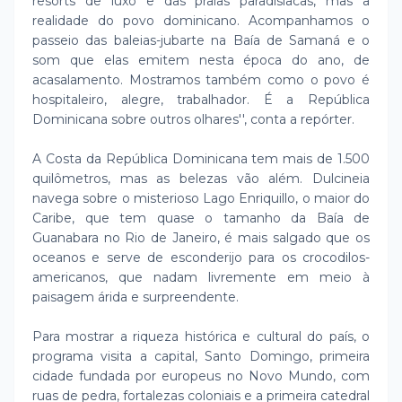
resorts de luxo e das praias paradisíacas, mas a
realidade do povo dominicano. Acompanhamos o
passeio das baleias-jubarte na Baía de Samaná e o
som que elas emitem nesta época do ano, de
acasalamento. Mostramos também como o povo é
hospitaleiro, alegre, trabalhador. É a República
Dominicana sobre outros olhares'', conta a repórter.
A Costa da República Dominicana tem mais de 1.500
quilômetros, mas as belezas vão além. Dulcineia
navega sobre o misterioso Lago Enriquillo, o maior do
Caribe, que tem quase o tamanho da Baía de
Guanabara no Rio de Janeiro, é mais salgado que os
oceanos e serve de esconderijo para os crocodilos-
americanos, que nadam livremente em meio à
paisagem árida e surpreendente.
Para mostrar a riqueza histórica e cultural do país, o
programa visita a capital, Santo Domingo, primeira
cidade fundada por europeus no Novo Mundo, com
ruas de pedra, fortalezas coloniais e a primeira catedral