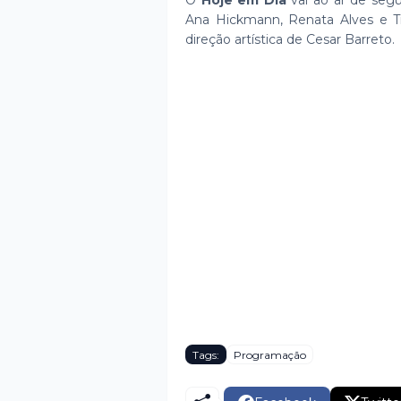
O
Hoje em Dia
vai ao ar de segu
Ana Hickmann, Renata Alves e T
direção artística de Cesar Barreto.
Tags:
Programação