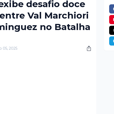
exibe desafio doce
ntre Val Marchiori
minguez no Batalha
o 05, 2025