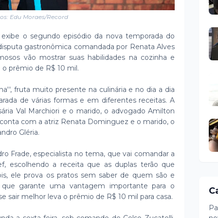
os: Edu Moraes/Record
exibe o segundo episódio da nova temporada do
 disputa gastronômica comandada por Renata Alves
mosos vão mostrar suas habilidades na cozinha e
 o prêmio de R$ 10 mil.
', fruta muito presente na culinária e no dia a dia
parada de várias formas e em diferentes receitas. A
ária Val Marchiori e o marido, o advogado Amilton
a conta com a atriz Renata Dominguez e o marido, o
ndro Gléria.
ro Frade, especialista no tema, que vai comandar a
ef, escolhendo a receita que as duplas terão que
s, ele prova os pratos sem saber de quem são e
, que garante uma vantagem importante para o
C
se sair melhor leva o prêmio de R$ 10 mil para casa.
Pa