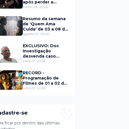
após perder a
paciência com Sarro
junho 26, 2026
e Capella
Resumo da semana
de 'Quem Ama
Cuida' de 03 a 08 de
agosto
agosto 01, 2026
EXCLUSIVO: Doc
Investigação
desvenda caso
Eduardo Martins e
julho 31, 2026
aponta mulher por
trás de fraude
RECORD -
internacional
Programação de
Filmes de 01 a 02 de
agosto
julho 31, 2026
adastre-se
ra ficar por dentro das últimas