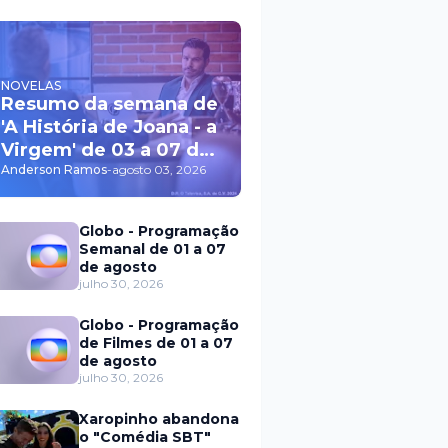
NOVELAS
Resumo da semana de
'A História de Joana - a
Virgem' de 03 a 07 de
agosto
Anderson Ramos
-
agosto 03, 2026
Globo - Programação
Semanal de 01 a 07
de agosto
julho 30, 2026
Globo - Programação
de Filmes de 01 a 07
de agosto
julho 30, 2026
Xaropinho abandona
o "Comédia SBT"