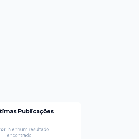
ltimas Publicações
ror
Nenhum resultado
encontrado