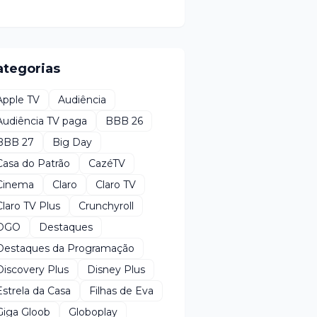
ategorias
Apple TV
Audiência
Audiência TV paga
BBB 26
BBB 27
Big Day
Casa do Patrão
CazéTV
Cinema
Claro
Claro TV
Claro TV Plus
Crunchyroll
DGO
Destaques
Destaques da Programação
Discovery Plus
Disney Plus
Estrela da Casa
Filhas de Eva
Giga Gloob
Globoplay