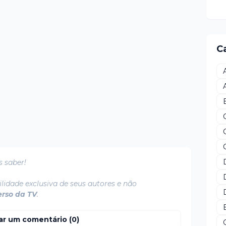
C
s saber!
lidade exclusiva de seus autores e não
erso da TV
.
ar um comentário (0)