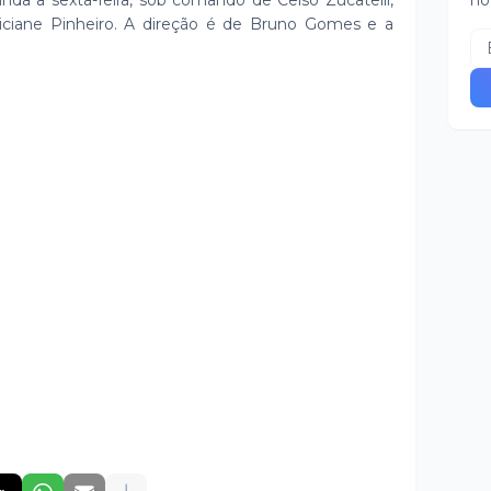
nda a sexta-feira, sob comando de Celso Zucatelli,
no
iciane Pinheiro. A direção é de Bruno Gomes e a