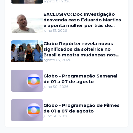
agosto 01, 2026
EXCLUSIVO: Doc Investigação
desvenda caso Eduardo Martins
e aponta mulher por trás de
fraude internacional
julho 31, 2026
Globo Repórter revela novos
significados da solteirice no
Brasil e mostra mudanças nos
relacionamentos
agosto 07, 2026
Globo - Programação Semanal
de 01 a 07 de agosto
julho 30, 2026
Globo - Programação de Filmes
de 01 a 07 de agosto
julho 30, 2026