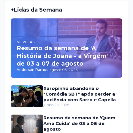
+Lidas da Semana
NOVELAS
Resumo da semana de 'A
História de Joana - a Virgem'
de 03 a 07 de agosto
Anderson Ramos
-
agosto 03, 2026
Xaropinho abandona o
"Comédia SBT" após perder a
paciência com Sarro e Capella
junho 26, 2026
Resumo da semana de 'Quem
Ama Cuida' de 03 a 08 de
agosto