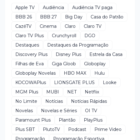
Apple TV
Audiência
Audiência TV paga
BBB 26
BBB 27
Big Day
Casa do Patrão
CazéTV
Cinema
Claro
Claro TV
Claro TV Plus
Crunchyroll
DGO
Destaques
Destaques da Programação
Discovery Plus
Disney Plus
Estrela da Casa
Filhas de Eva
Giga Gloob
Globoplay
Globoplay Novelas
HBO MAX
Hulu
KOCOWAPlus
LIONSGATE PLUS
Looke
MGM Plus
MUBI
NET
Netflix
No Limite
Notícias
Notícias Rápidas
Novelas
Novelas e Séries
OI TV
Paramount Plus
Plantão
PlayPlus
Plus SBT
PlutoTV
Podcast
Prime Video
Programação
Programação Esportiva