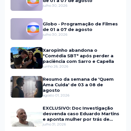
de 01 a 07 de agosto
julho 30, 2026
Globo - Programação de Filmes
de 01 a 07 de agosto
julho 30, 2026
Xaropinho abandona o
"Comédia SBT" após perder a
paciência com Sarro e Capella
junho 26, 2026
Resumo da semana de 'Quem
Ama Cuida' de 03 a 08 de
agosto
agosto 01, 2026
EXCLUSIVO: Doc Investigação
desvenda caso Eduardo Martins
e aponta mulher por trás de
fraude internacional
julho 31, 2026