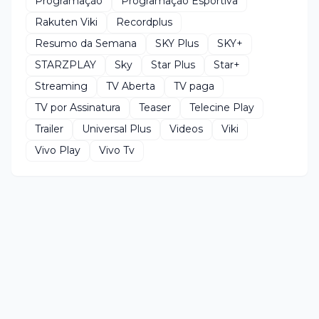
Programação
Programação Esportiva
Rakuten Viki
Recordplus
Resumo da Semana
SKY Plus
SKY+
STARZPLAY
Sky
Star Plus
Star+
Streaming
TV Aberta
TV paga
TV por Assinatura
Teaser
Telecine Play
Trailer
Universal Plus
Videos
Viki
Vivo Play
Vivo Tv