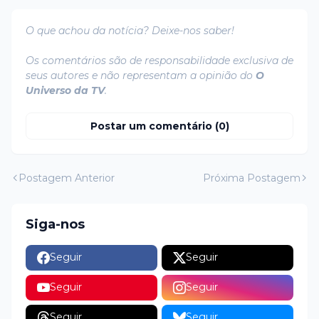
O que achou da notícia? Deixe-nos saber!
Os comentários são de responsabilidade exclusiva de
seus autores e não representam a opinião do
O
Universo da TV
.
Postar um comentário (0)
Postagem Anterior
Próxima Postagem
Siga-nos
Seguir
Seguir
Seguir
Seguir
Seguir
Seguir