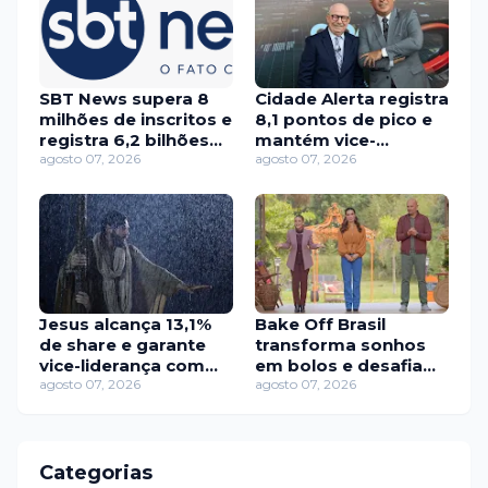
SBT News supera 8
Cidade Alerta registra
milhões de inscritos e
8,1 pontos de pico e
registra 6,2 bilhões
mantém vice-
de visualizações no
agosto 07, 2026
liderança isolada
agosto 07, 2026
YouTube
Jesus alcança 13,1%
Bake Off Brasil
de share e garante
transforma sonhos
vice-liderança com
em bolos e desafia
folga em São Paulo
agosto 07, 2026
confeiteiros com
agosto 07, 2026
curvas de caramelo
Categorias