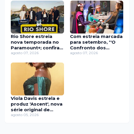
Rio Shore estreia
Com estreia marcada
nova temporada no
para setembro, ''O
Paramount+; confira
Confronto dos
quem passou pela
agosto 07, 2026
Thundermans'' ganha
agosto 07, 2026
première
trailer e imagens
inéditas
Viola Davis estrela e
produz 'Ascent', nova
série original de
suspense do
agosto 05, 2026
Paramount+