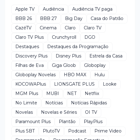
Apple TV
Audiência
Audiência TV paga
BBB 26
BBB 27
Big Day
Casa do Patrão
CazéTV
Cinema
Claro
Claro TV
Claro TV Plus
Crunchyroll
DGO
Destaques
Destaques da Programação
Discovery Plus
Disney Plus
Estrela da Casa
Filhas de Eva
Giga Gloob
Globoplay
Globoplay Novelas
HBO MAX
Hulu
KOCOWAPlus
LIONSGATE PLUS
Looke
MGM Plus
MUBI
NET
Netflix
No Limite
Notícias
Notícias Rápidas
Novelas
Novelas e Séries
OI TV
Paramount Plus
Plantão
PlayPlus
Plus SBT
PlutoTV
Podcast
Prime Video