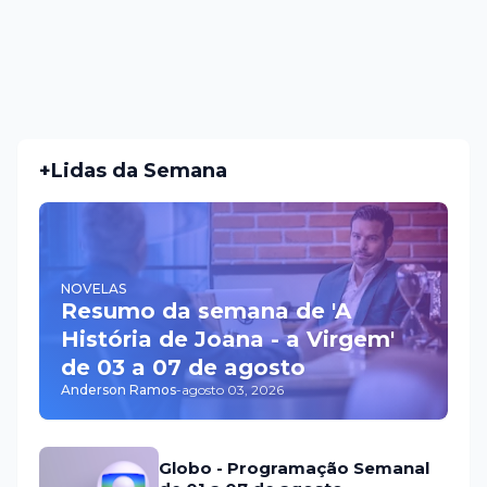
+Lidas da Semana
NOVELAS
Resumo da semana de 'A
História de Joana - a Virgem'
de 03 a 07 de agosto
Anderson Ramos
-
agosto 03, 2026
Globo - Programação Semanal