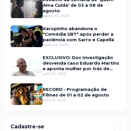
Ama Cuida' de 03 a 08 de
agosto
agosto 01, 2026
Xaropinho abandona o
"Comédia SBT" após perder a
paciência com Sarro e Capella
junho 26, 2026
EXCLUSIVO: Doc Investigação
desvenda caso Eduardo Martins
e aponta mulher por trás de
fraude internacional
julho 31, 2026
RECORD - Programação de
Filmes de 01 a 02 de agosto
julho 31, 2026
Cadastre-se