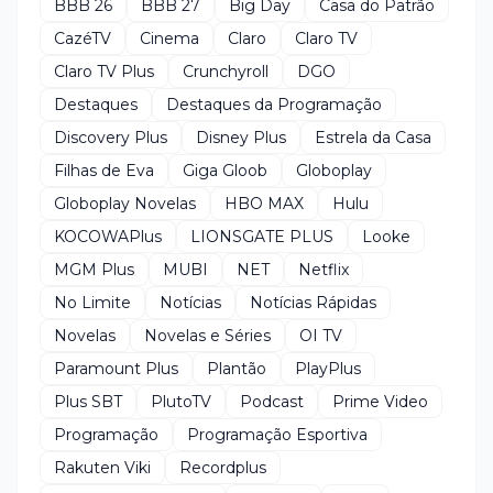
BBB 26
BBB 27
Big Day
Casa do Patrão
CazéTV
Cinema
Claro
Claro TV
Claro TV Plus
Crunchyroll
DGO
Destaques
Destaques da Programação
Discovery Plus
Disney Plus
Estrela da Casa
Filhas de Eva
Giga Gloob
Globoplay
Globoplay Novelas
HBO MAX
Hulu
KOCOWAPlus
LIONSGATE PLUS
Looke
MGM Plus
MUBI
NET
Netflix
No Limite
Notícias
Notícias Rápidas
Novelas
Novelas e Séries
OI TV
Paramount Plus
Plantão
PlayPlus
Plus SBT
PlutoTV
Podcast
Prime Video
Programação
Programação Esportiva
Rakuten Viki
Recordplus