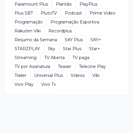
Paramount Plus
Plantão
PlayPlus
Plus SBT
PlutoTV
Podcast
Prime Video
Programação
Programação Esportiva
Rakuten Viki
Recordplus
Resumo da Semana
SKY Plus
SKY+
STARZPLAY
Sky
Star Plus
Star+
Streaming
TV Aberta
TV paga
TV por Assinatura
Teaser
Telecine Play
Trailer
Universal Plus
Videos
Viki
Vivo Play
Vivo Tv