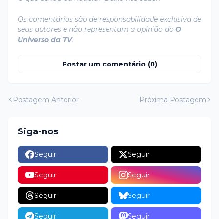
Os comentários são de responsabilidade exclusiva de
seus autores e não representam a opinião do
O
Universo da TV
.
Postar um comentário (0)
Postagem Anterior
Próxima Postagem
Siga-nos
Seguir
Seguir
Seguir
Seguir
Seguir
Seguir
Seguir
Seguir