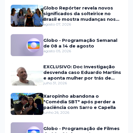
Globo Repórter revela novos
significados da solteirice no
Brasil e mostra mudanças nos
relacionamentos
agosto 07, 2026
Globo - Programação Semanal
de 08 a 14 de agosto
agosto 05, 2026
EXCLUSIVO: Doc Investigação
desvenda caso Eduardo Martins
e aponta mulher por trás de
fraude internacional
julho 31, 2026
Xaropinho abandona o
"Comédia SBT" após perder a
paciência com Sarro e Capella
junho 26, 2026
Globo - Programação de Filmes