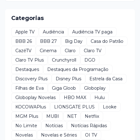
Categorias
Apple TV
Audiência
Audiência TV paga
BBB 26
BBB 27
Big Day
Casa do Patrão
CazéTV
Cinema
Claro
Claro TV
Claro TV Plus
Crunchyroll
DGO
Destaques
Destaques da Programação
Discovery Plus
Disney Plus
Estrela da Casa
Filhas de Eva
Giga Gloob
Globoplay
Globoplay Novelas
HBO MAX
Hulu
KOCOWAPlus
LIONSGATE PLUS
Looke
MGM Plus
MUBI
NET
Netflix
No Limite
Notícias
Notícias Rápidas
Novelas
Novelas e Séries
OI TV