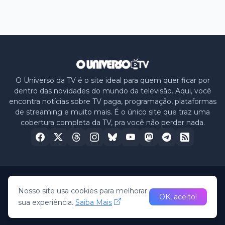
O Universo da TV é o site ideal para quem quer ficar por
dentro das novidades do mundo da televisão. Aqui, você
encontra notícias sobre TV paga, programação, plataformas
de streaming e muito mais. É o único site que traz uma
cobertura completa da TV, pra você não perder nada.
Home
Sobre nós
Política de Privacidade
Contato
Nosso site usa cookies para melhorar
OK, aceito!
sua experiência.
Saiba Mais
© 2026 -
O Universo da TV
• All Rights Reserved