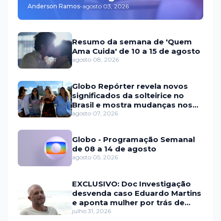
Anderson Ramos
-
agosto 03, 2026
Resumo da semana de 'Quem
Ama Cuida' de 10 a 15 de agosto
agosto 08, 2026
Globo Repórter revela novos
significados da solteirice no
Brasil e mostra mudanças nos
relacionamentos
agosto 07, 2026
Globo - Programação Semanal
de 08 a 14 de agosto
agosto 05, 2026
EXCLUSIVO: Doc Investigação
desvenda caso Eduardo Martins
e aponta mulher por trás de
fraude internacional
julho 31, 2026