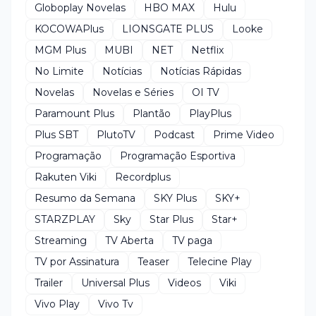
Globoplay Novelas
HBO MAX
Hulu
KOCOWAPlus
LIONSGATE PLUS
Looke
MGM Plus
MUBI
NET
Netflix
No Limite
Notícias
Notícias Rápidas
Novelas
Novelas e Séries
OI TV
Paramount Plus
Plantão
PlayPlus
Plus SBT
PlutoTV
Podcast
Prime Video
Programação
Programação Esportiva
Rakuten Viki
Recordplus
Resumo da Semana
SKY Plus
SKY+
STARZPLAY
Sky
Star Plus
Star+
Streaming
TV Aberta
TV paga
TV por Assinatura
Teaser
Telecine Play
Trailer
Universal Plus
Videos
Viki
Vivo Play
Vivo Tv