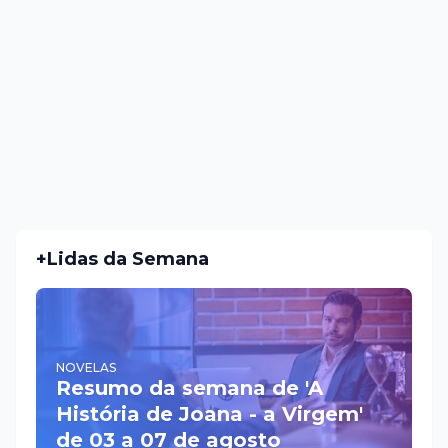
+Lidas da Semana
NOVELAS
Resumo da semana de 'A
História de Joana - a Virgem'
de 03 a 07 de agosto