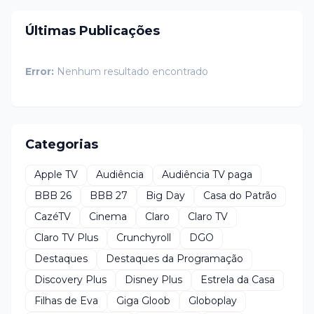
Últimas Publicações
Error:
Nenhum resultado encontrado
Categorias
Apple TV
Audiência
Audiência TV paga
BBB 26
BBB 27
Big Day
Casa do Patrão
CazéTV
Cinema
Claro
Claro TV
Claro TV Plus
Crunchyroll
DGO
Destaques
Destaques da Programação
Discovery Plus
Disney Plus
Estrela da Casa
Filhas de Eva
Giga Gloob
Globoplay