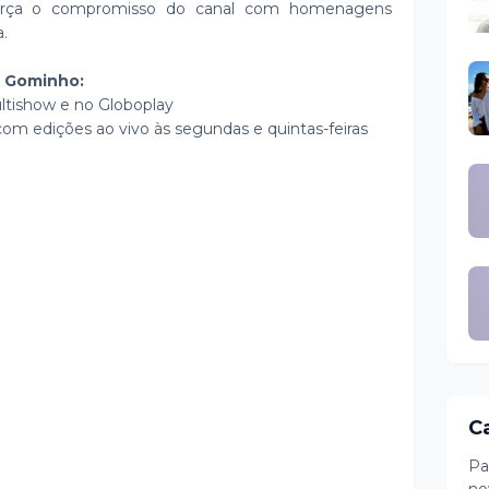
orça o compromisso do canal com homenagens
a.
e Gominho:
ultishow e no Globoplay
com edições ao vivo às segundas e quintas-feiras
C
Pa