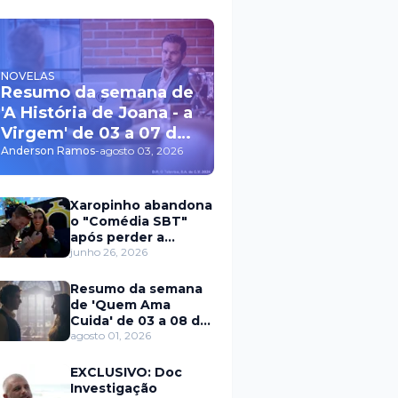
NOVELAS
Resumo da semana de
'A História de Joana - a
Virgem' de 03 a 07 de
agosto
Anderson Ramos
-
agosto 03, 2026
Xaropinho abandona
o "Comédia SBT"
após perder a
paciência com Sarro
junho 26, 2026
e Capella
Resumo da semana
de 'Quem Ama
Cuida' de 03 a 08 de
agosto
agosto 01, 2026
EXCLUSIVO: Doc
Investigação