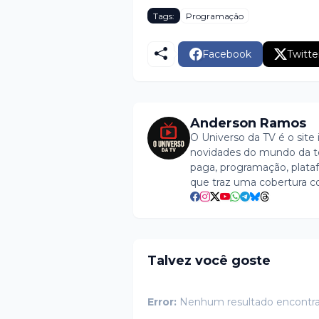
Tags:
Programação
Facebook
Twitte
Anderson Ramos
O Universo da TV é o site 
novidades do mundo da tel
paga, programação, plataf
que traz uma cobertura c
Talvez você goste
Error:
Nenhum resultado encontr