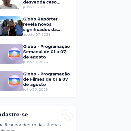
desvenda caso
Eduardo Martins e
julho 31, 2026
aponta mulher por
trás de fraude
Globo Repórter
internacional
revela novos
significados da
solteirice no Brasil e
agosto 07, 2026
mostra mudanças
nos relacionamentos
Globo - Programação
Semanal de 01 a 07
de agosto
julho 30, 2026
Globo - Programação
de Filmes de 01 a 07
de agosto
julho 30, 2026
adastre-se
ra ficar por dentro das últimas