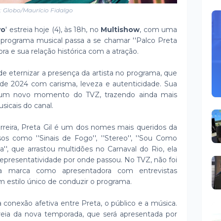
: Globo/Maurício Fidalgo
vo
' estreia hoje (4), às 18h, no
Multishow
, com uma
programa musical passa a se chamar ''Palco Preta
tora e sua relação histórica com a atração.
 eternizar a presença da artista no programa, que
e 2024 com carisma, leveza e autenticidade. Sua
e um novo momento do TVZ, trazendo ainda mais
sicais do canal.
reira, Preta Gil é um dos nomes mais queridos da
os como ''Sinais de Fogo'', ''Stereo'', ''Sou Como
a'', que arrastou multidões no Carnaval do Rio, ela
representatividade por onde passou. No TVZ, não foi
sua marca como apresentadora com entrevistas
m estilo único de conduzir o programa.
conexão afetiva entre Preta, o público e a música.
streia da nova temporada, que será apresentada por