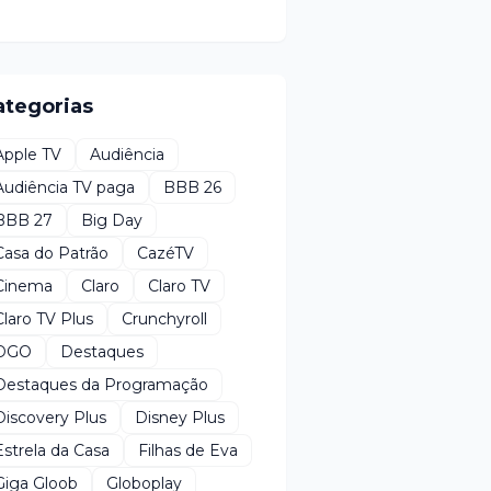
ategorias
Apple TV
Audiência
Audiência TV paga
BBB 26
BBB 27
Big Day
Casa do Patrão
CazéTV
Cinema
Claro
Claro TV
Claro TV Plus
Crunchyroll
DGO
Destaques
Destaques da Programação
Discovery Plus
Disney Plus
Estrela da Casa
Filhas de Eva
Giga Gloob
Globoplay