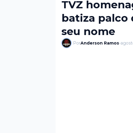
TVZ homenage
batiza palc
seu nome
Por
Anderson Ramos
-
agost