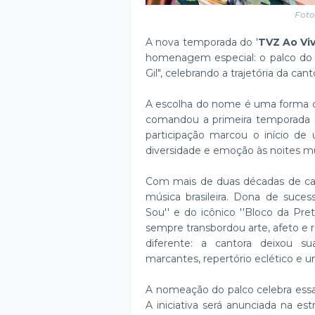
Foto
A nova temporada do '
TVZ Ao Vi
homenagem especial: o palco do 
Gil", celebrando a trajetória da can
A escolha do nome é uma forma de
comandou a primeira temporada d
participação marcou o início d
diversidade e emoção às noites mu
Com mais de duas décadas de car
música brasileira. Dona de sucess
Sou'' e do icônico ''Bloco da Pret
sempre transbordou arte, afeto e 
diferente: a cantora deixou 
marcantes, repertório eclético e u
A nomeação do palco celebra essa 
A iniciativa será anunciada na e