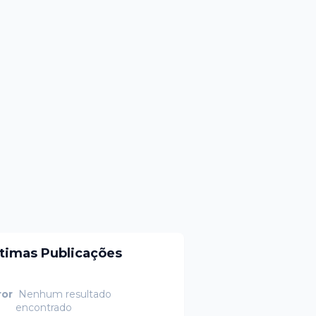
ltimas Publicações
ror
Nenhum resultado
encontrado