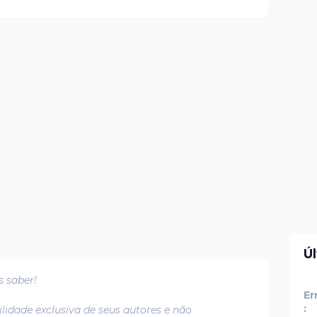
Ú
s saber!
Er
:
lidade exclusiva de seus autores e não