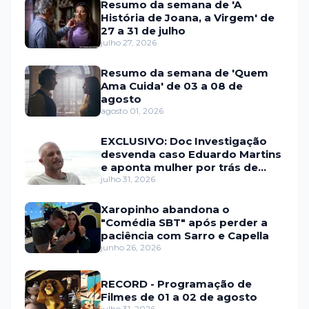
Resumo da semana de 'A
História de Joana, a Virgem' de
27 a 31 de julho
julho 27, 2026
Resumo da semana de 'Quem
Ama Cuida' de 03 a 08 de
agosto
agosto 01, 2026
EXCLUSIVO: Doc Investigação
desvenda caso Eduardo Martins
e aponta mulher por trás de
fraude internacional
julho 31, 2026
Xaropinho abandona o
"Comédia SBT" após perder a
paciência com Sarro e Capella
junho 26, 2026
RECORD - Programação de
Filmes de 01 a 02 de agosto
julho 31, 2026