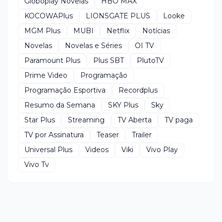
Globoplay Novelas
HBO MAX
KOCOWAPlus
LIONSGATE PLUS
Looke
MGM Plus
MUBI
Netflix
Notícias
Novelas
Novelas e Séries
OI TV
Paramount Plus
Plus SBT
PlutoTV
Prime Video
Programação
Programação Esportiva
Recordplus
Resumo da Semana
SKY Plus
Sky
Star Plus
Streaming
TV Aberta
TV paga
TV por Assinatura
Teaser
Trailer
Universal Plus
Videos
Viki
Vivo Play
Vivo Tv