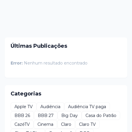
Últimas Publicações
Error:
Nenhum resultado encontrado
Categorias
Apple TV
Audiência
Audiência TV paga
BBB 26
BBB 27
Big Day
Casa do Patrão
CazéTV
Cinema
Claro
Claro TV