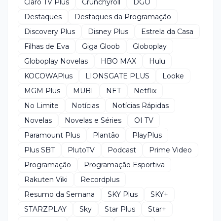
Claro TV Plus
Crunchyroll
DGO
Destaques
Destaques da Programação
Discovery Plus
Disney Plus
Estrela da Casa
Filhas de Eva
Giga Gloob
Globoplay
Globoplay Novelas
HBO MAX
Hulu
KOCOWAPlus
LIONSGATE PLUS
Looke
MGM Plus
MUBI
NET
Netflix
No Limite
Notícias
Notícias Rápidas
Novelas
Novelas e Séries
OI TV
Paramount Plus
Plantão
PlayPlus
Plus SBT
PlutoTV
Podcast
Prime Video
Programação
Programação Esportiva
Rakuten Viki
Recordplus
Resumo da Semana
SKY Plus
SKY+
STARZPLAY
Sky
Star Plus
Star+