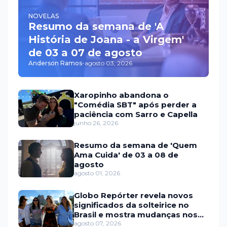
NOVELAS
Resumo da semana de 'A
História de Joana - a Virgem'
de 03 a 07 de agosto
Anderson Ramos
-
agosto 03, 2026
Xaropinho abandona o
"Comédia SBT" após perder a
paciência com Sarro e Capella
junho 26, 2026
Resumo da semana de 'Quem
Ama Cuida' de 03 a 08 de
agosto
agosto 01, 2026
Globo Repórter revela novos
significados da solteirice no
Brasil e mostra mudanças nos
relacionamentos
agosto 07, 2026