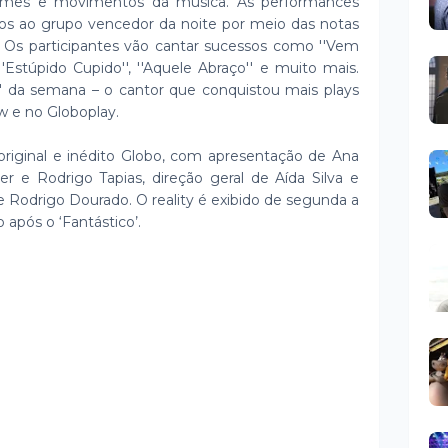
omes e movimentos da música. As performances
dos ao grupo vencedor da noite por meio das notas
. Os participantes vão cantar sucessos como ''Vem
'Estúpido Cupido'', ''Aquele Abraço'' e muito mais.
r' da semana – o cantor que conquistou mais plays
w e no Globoplay.
original e inédito Globo, com apresentação de Ana
r e Rodrigo Tapias, direção geral de Aída Silva e
e Rodrigo Dourado. O reality é exibido de segunda a
 após o ‘Fantástico’.