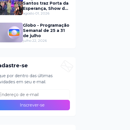
Santos traz Porta da
Esperança, Show de
Calouros e Qual é a
agosto 01, 2026
Música neste
domingo (2)
Globo - Programação
Semanal de 25 a 31
de julho
julho 22, 2026
adastre-se
que por dentro das últimas
vidades em seu e-mail.