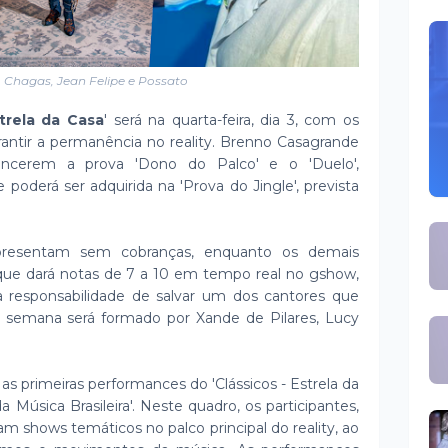
 Chagas, Jean Felipe e Possato
trela da Casa
' será na quarta-feira, dia 3, com os
rantir a permanência no reality. Brenno Casagrande
encerem a prova 'Dono do Palco' e o 'Duelo',
poderá ser adquirida na 'Prova do Jingle', prevista
presentam sem cobranças, enquanto os demais
 que dará notas de 7 a 10 em tempo real no gshow,
 responsabilidade de salvar um dos cantores que
a semana será formado por Xande de Pilares, Lucy
, as primeiras performances do 'Clássicos - Estrela da
Música Brasileira'. Neste quadro, os participantes,
zam shows temáticos no palco principal do reality, ao