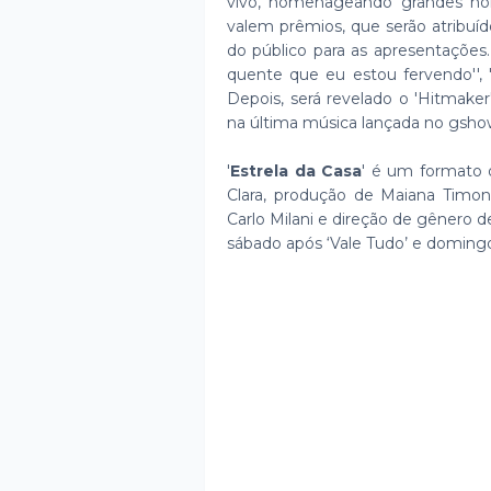
vivo, homenageando grandes n
valem prêmios, que serão atribuí
do público para as apresentações
quente que eu estou fervendo'', '
Depois, será revelado o 'Hitmake
na última música lançada no gsho
'
Estrela da Casa
' é um formato 
Clara, produção de Maiana Timone
Carlo Milani e direção de gênero d
sábado após ‘Vale Tudo’ e domingo