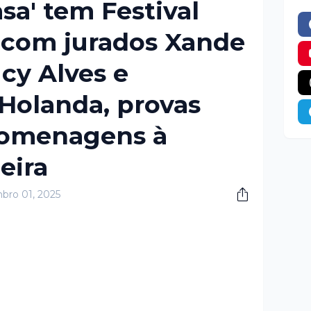
asa' tem Festival
 com jurados Xande
ucy Alves e
Holanda, provas
homenagens à
eira
bro 01, 2025