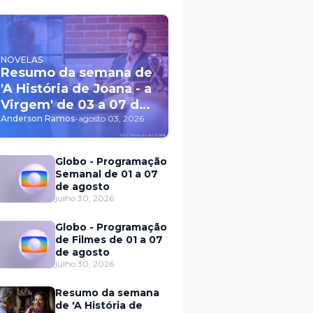
NOVELAS
Resumo da semana de
'A História de Joana - a
Virgem' de 03 a 07 de
agosto
Anderson Ramos
-
agosto 03, 2026
Globo - Programação
Semanal de 01 a 07
de agosto
julho 30, 2026
Globo - Programação
de Filmes de 01 a 07
de agosto
julho 30, 2026
Resumo da semana
de 'A História de