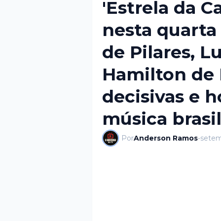
'Estrela da C
nesta quarta
de Pilares, L
Hamilton de 
decisivas e 
música brasil
Por
Anderson Ramos
-
setem