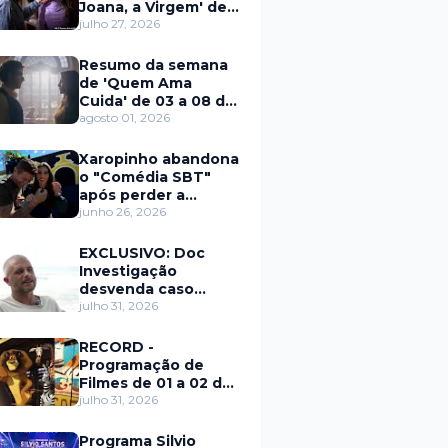
Joana, a Virgem' de
27 a 31 de julho
julho 27, 2026
Resumo da semana
de 'Quem Ama
Cuida' de 03 a 08 de
agosto
agosto 01, 2026
Xaropinho abandona
o "Comédia SBT"
após perder a
paciência com Sarro
junho 26, 2026
e Capella
EXCLUSIVO: Doc
Investigação
desvenda caso
Eduardo Martins e
julho 31, 2026
aponta mulher por
trás de fraude
RECORD -
internacional
Programação de
Filmes de 01 a 02 de
agosto
julho 31, 2026
Programa Silvio