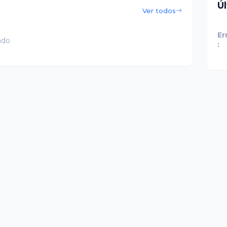
Ú
Ver todos
Er
ado
: