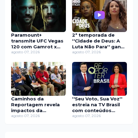
Paramount+
2ª temporada de
transmite UFC Vegas
''Cidade de Deus: A
120 com Gamrot x
Luta Não Para'' ganha
Salkilld e dez
agosto 07, 2026
primeiro teaser; veja
agosto 07, 2026
brasileiros no card
Caminhos da
''Seu Voto, Sua Voz''
Reportagem revela
estreia na TV Brasil
impactos da
com conteúdos
desigualdade na vida
agosto 07, 2026
sobre eleições e
agosto 07, 2026
financeira dos idosos
democracia