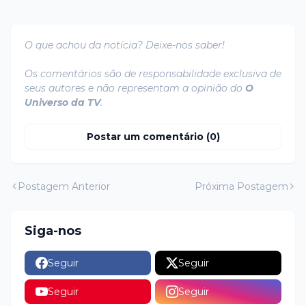
O que achou da notícia? Deixe-nos saber!
Os comentários são de responsabilidade exclusiva de
seus autores e não representam a opinião do
O
Universo da TV
.
Postar um comentário (0)
Postagem Anterior
Próxima Postagem
Siga-nos
Seguir
Seguir
Seguir
Seguir