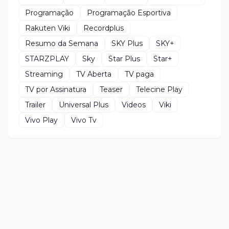
Programação
Programação Esportiva
Rakuten Viki
Recordplus
Resumo da Semana
SKY Plus
SKY+
STARZPLAY
Sky
Star Plus
Star+
Streaming
TV Aberta
TV paga
TV por Assinatura
Teaser
Telecine Play
Trailer
Universal Plus
Videos
Viki
Vivo Play
Vivo Tv