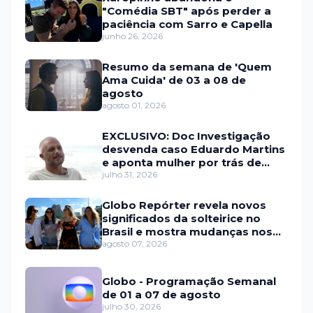
"Comédia SBT" após perder a
paciência com Sarro e Capella
junho 26, 2026
Resumo da semana de 'Quem
Ama Cuida' de 03 a 08 de
agosto
agosto 01, 2026
EXCLUSIVO: Doc Investigação
desvenda caso Eduardo Martins
e aponta mulher por trás de
fraude internacional
julho 31, 2026
Globo Repórter revela novos
significados da solteirice no
Brasil e mostra mudanças nos
relacionamentos
agosto 07, 2026
Globo - Programação Semanal
de 01 a 07 de agosto
julho 30, 2026