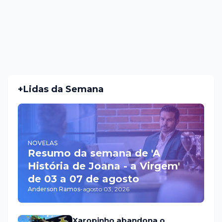
+Lidas da Semana
NOVELAS
Resumo da semana de 'A
História de Joana - a Virgem'
de 03 a 07 de agosto
Anderson Ramos
-
agosto 03, 2026
Xaropinho abandona o