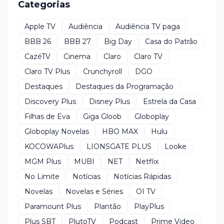
Categorias
Apple TV
Audiência
Audiência TV paga
BBB 26
BBB 27
Big Day
Casa do Patrão
CazéTV
Cinema
Claro
Claro TV
Claro TV Plus
Crunchyroll
DGO
Destaques
Destaques da Programação
Discovery Plus
Disney Plus
Estrela da Casa
Filhas de Eva
Giga Gloob
Globoplay
Globoplay Novelas
HBO MAX
Hulu
KOCOWAPlus
LIONSGATE PLUS
Looke
MGM Plus
MUBI
NET
Netflix
No Limite
Notícias
Notícias Rápidas
Novelas
Novelas e Séries
OI TV
Paramount Plus
Plantão
PlayPlus
Plus SBT
PlutoTV
Podcast
Prime Video