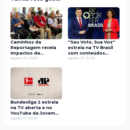
Caminhos da
''Seu Voto, Sua Voz''
Reportagem revela
estreia na TV Brasil
impactos da
com conteúdos
desigualdade na vida
agosto 07, 2026
sobre eleições e
agosto 07, 2026
financeira dos idosos
democracia
Bundesliga 2 estreia
na TV aberta e no
YouTube da Jovem
Pan nesta sexta-feira
agosto 07, 2026