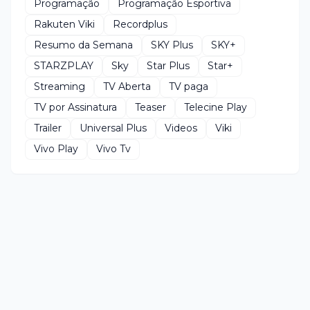
Programação
Programação Esportiva
Rakuten Viki
Recordplus
Resumo da Semana
SKY Plus
SKY+
STARZPLAY
Sky
Star Plus
Star+
Streaming
TV Aberta
TV paga
TV por Assinatura
Teaser
Telecine Play
Trailer
Universal Plus
Videos
Viki
Vivo Play
Vivo Tv