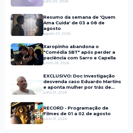
julho 30, 2026
Resumo da semana de 'Quem
Ama Cuida' de 03 a 08 de
agosto
agosto 01, 2026
Xaropinho abandona o
"Comédia SBT" após perder a
paciência com Sarro e Capella
junho 26, 2026
EXCLUSIVO: Doc Investigação
desvenda caso Eduardo Martins
e aponta mulher por trás de
fraude internacional
julho 31, 2026
RECORD - Programação de
Filmes de 01 a 02 de agosto
julho 31, 2026