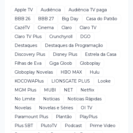
Apple TV
Audiência
Audiência TV paga
BBB 26
BBB 27
Big Day
Casa do Patrão
CazéTV
Cinema
Claro
Claro TV
Claro TV Plus
Crunchyroll
DGO
Destaques
Destaques da Programação
Discovery Plus
Disney Plus
Estrela da Casa
Filhas de Eva
Giga Gloob
Globoplay
Globoplay Novelas
HBO MAX
Hulu
KOCOWAPlus
LIONSGATE PLUS
Looke
MGM Plus
MUBI
NET
Netflix
No Limite
Notícias
Notícias Rápidas
Novelas
Novelas e Séries
OI TV
Paramount Plus
Plantão
PlayPlus
Plus SBT
PlutoTV
Podcast
Prime Video