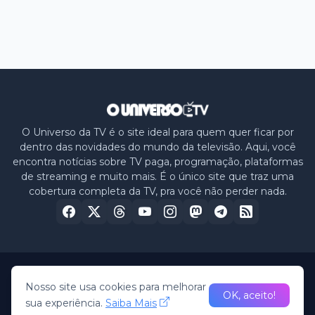
O Universo da TV é o site ideal para quem quer ficar por
dentro das novidades do mundo da televisão. Aqui, você
encontra notícias sobre TV paga, programação, plataformas
de streaming e muito mais. É o único site que traz uma
cobertura completa da TV, pra você não perder nada.
Home
Sobre nós
Política de Privacidade
Contato
Nosso site usa cookies para melhorar
OK, aceito!
sua experiência.
Saiba Mais
© 2026 -
O Universo da TV
• All Rights Reserved