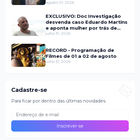
agosto 01, 2026
EXCLUSIVO: Doc Investigação
desvenda caso Eduardo Martins
e aponta mulher por trás de
fraude internacional
julho 31, 2026
RECORD - Programação de
Filmes de 01 a 02 de agosto
julho 31, 2026
Cadastre-se
Para ficar por dentro das últimas novidades.