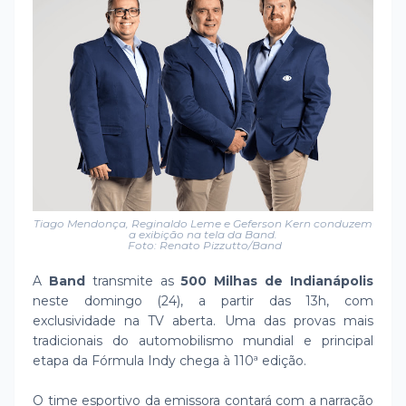
Tiago Mendonça, Reginaldo Leme e Geferson Kern conduzem
a exibição na tela da Band.
Foto: Renato Pizzutto/Band
A
Band
transmite as
500 Milhas de Indianápolis
neste domingo (24), a partir das 13h, com
exclusividade na TV aberta. Uma das provas mais
tradicionais do automobilismo mundial e principal
etapa da Fórmula Indy chega à 110ª edição.
O time esportivo da emissora contará com a narração