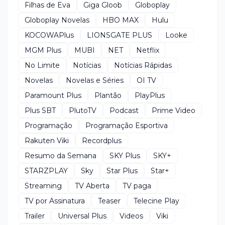
Filhas de Eva
Giga Gloob
Globoplay
Globoplay Novelas
HBO MAX
Hulu
KOCOWAPlus
LIONSGATE PLUS
Looke
MGM Plus
MUBI
NET
Netflix
No Limite
Notícias
Notícias Rápidas
Novelas
Novelas e Séries
OI TV
Paramount Plus
Plantão
PlayPlus
Plus SBT
PlutoTV
Podcast
Prime Video
Programação
Programação Esportiva
Rakuten Viki
Recordplus
Resumo da Semana
SKY Plus
SKY+
STARZPLAY
Sky
Star Plus
Star+
Streaming
TV Aberta
TV paga
TV por Assinatura
Teaser
Telecine Play
Trailer
Universal Plus
Videos
Viki