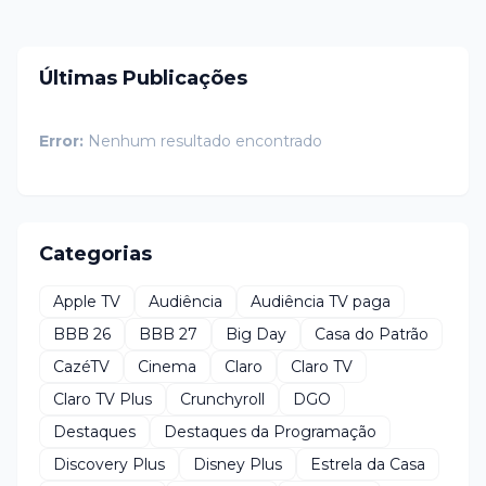
Últimas Publicações
Error:
Nenhum resultado encontrado
Categorias
Apple TV
Audiência
Audiência TV paga
BBB 26
BBB 27
Big Day
Casa do Patrão
CazéTV
Cinema
Claro
Claro TV
Claro TV Plus
Crunchyroll
DGO
Destaques
Destaques da Programação
Discovery Plus
Disney Plus
Estrela da Casa