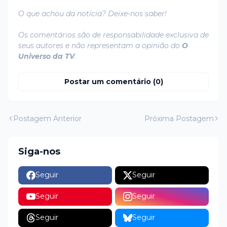
O que achou da notícia? Deixe-nos saber!
Os comentários são de responsabilidade exclusiva de
seus autores e não representam a opinião do
O
Universo da TV
.
Postar um comentário (0)
Postagem Anterior
Próxima Postagem
Siga-nos
Seguir
Seguir
Seguir
Seguir
Seguir
Seguir