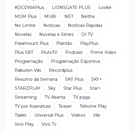
KOCOWAPlus
LIONSGATE PLUS
Looke
MGM Plus
MUBI
NET
Netflix
No Limite
Notícias
Notícias Rápidas
Novelas
Novelas e Séries
OI TV
Paramount Plus
Plantão
PlayPlus
Plus SBT
PlutoTV
Podcast
Prime Video
Programação
Programação Esportiva
Rakuten Viki
Recordplus
Resumo da Semana
SKY Plus
SKY+
STARZPLAY
Sky
Star Plus
Star+
Streaming
TV Aberta
TV paga
TV por Assinatura
Teaser
Telecine Play
Trailer
Universal Plus
Videos
Viki
Vivo Play
Vivo Tv