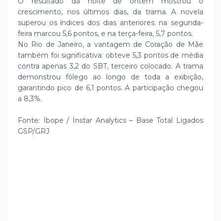
O resultado da noite de ontem mostrou o
crescimento, nos últimos dias, da trama. A novela
superou os índices dos dias anteriores: na segunda-
feira marcou 5,6 pontos, e na terça-feira, 5,7 pontos.
No Rio de Janeiro, a vantagem de Coração de Mãe
também foi significativa: obteve 5,3 pontos de média
contra apenas 3,2 do SBT, terceiro colocado. A trama
demonstrou fôlego ao longo de toda a exibição,
garantindo pico de 6,1 pontos. A participação chegou
a 8,3%.
Fonte: Ibope / Instar Analytics – Base Total Ligados
GSP/GRJ