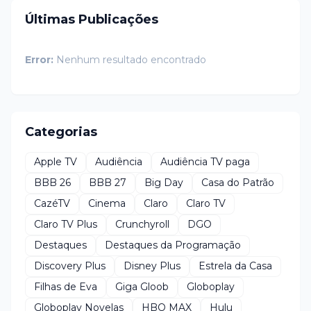
Últimas Publicações
Error:
Nenhum resultado encontrado
Categorias
Apple TV
Audiência
Audiência TV paga
BBB 26
BBB 27
Big Day
Casa do Patrão
CazéTV
Cinema
Claro
Claro TV
Claro TV Plus
Crunchyroll
DGO
Destaques
Destaques da Programação
Discovery Plus
Disney Plus
Estrela da Casa
Filhas de Eva
Giga Gloob
Globoplay
Globoplay Novelas
HBO MAX
Hulu