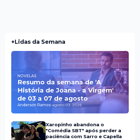
+Lidas da Semana
NOVELAS
Resumo da semana de 'A
História de Joana - a Virgem'
de 03 a 07 de agosto
Anderson Ramos
-
agosto 03, 2026
Xaropinho abandona o
"Comédia SBT" após perder a
paciência com Sarro e Capella