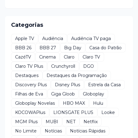
Categorias
Apple TV
Audiência
Audiência TV paga
BBB 26
BBB 27
Big Day
Casa do Patrão
CazéTV
Cinema
Claro
Claro TV
Claro TV Plus
Crunchyroll
DGO
Destaques
Destaques da Programação
Discovery Plus
Disney Plus
Estrela da Casa
Filhas de Eva
Giga Gloob
Globoplay
Globoplay Novelas
HBO MAX
Hulu
KOCOWAPlus
LIONSGATE PLUS
Looke
MGM Plus
MUBI
NET
Netflix
No Limite
Notícias
Notícias Rápidas