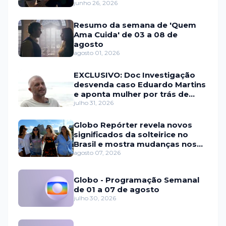
junho 26, 2026
Resumo da semana de 'Quem
Ama Cuida' de 03 a 08 de
agosto
agosto 01, 2026
EXCLUSIVO: Doc Investigação
desvenda caso Eduardo Martins
e aponta mulher por trás de
fraude internacional
julho 31, 2026
Globo Repórter revela novos
significados da solteirice no
Brasil e mostra mudanças nos
relacionamentos
agosto 07, 2026
Globo - Programação Semanal
de 01 a 07 de agosto
julho 30, 2026