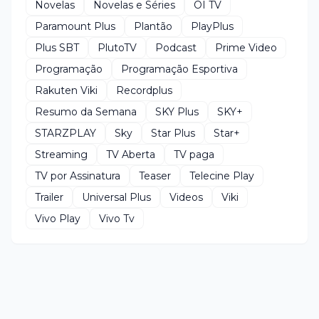
Novelas
Novelas e Séries
OI TV
Paramount Plus
Plantão
PlayPlus
Plus SBT
PlutoTV
Podcast
Prime Video
Programação
Programação Esportiva
Rakuten Viki
Recordplus
Resumo da Semana
SKY Plus
SKY+
STARZPLAY
Sky
Star Plus
Star+
Streaming
TV Aberta
TV paga
TV por Assinatura
Teaser
Telecine Play
Trailer
Universal Plus
Videos
Viki
Vivo Play
Vivo Tv