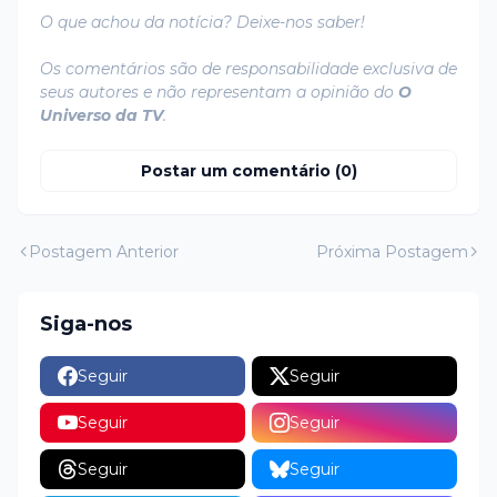
O que achou da notícia? Deixe-nos saber!
Os comentários são de responsabilidade exclusiva de
seus autores e não representam a opinião do
O
Universo da TV
.
Postar um comentário (0)
Postagem Anterior
Próxima Postagem
Siga-nos
Seguir
Seguir
Seguir
Seguir
Seguir
Seguir