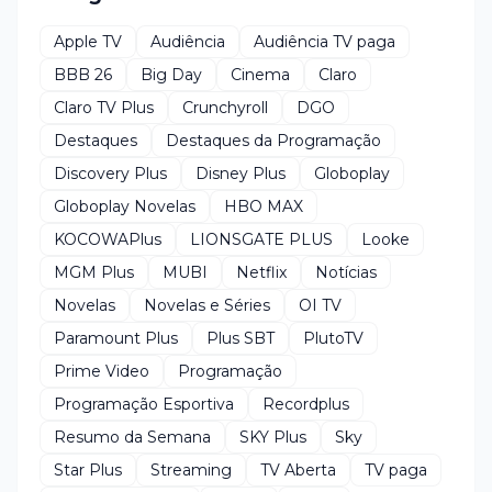
Apple TV
Audiência
Audiência TV paga
BBB 26
Big Day
Cinema
Claro
Claro TV Plus
Crunchyroll
DGO
Destaques
Destaques da Programação
Discovery Plus
Disney Plus
Globoplay
Globoplay Novelas
HBO MAX
KOCOWAPlus
LIONSGATE PLUS
Looke
MGM Plus
MUBI
Netflix
Notícias
Novelas
Novelas e Séries
OI TV
Paramount Plus
Plus SBT
PlutoTV
Prime Video
Programação
Programação Esportiva
Recordplus
Resumo da Semana
SKY Plus
Sky
Star Plus
Streaming
TV Aberta
TV paga