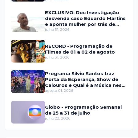
EXCLUSIVO: Doc Investigação
desvenda caso Eduardo Martins
e aponta mulher por trás de
fraude internacional
julho 31, 2026
RECORD - Programação de
Filmes de 01 a 02 de agosto
julho 31, 2026
Programa Silvio Santos traz
Porta da Esperança, Show de
Calouros e Qual é a Música neste
domingo (2)
agosto 01, 2026
Globo - Programação Semanal
de 25 a 31 de julho
julho 22, 2026