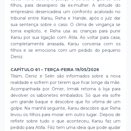
filhos, para desespero da ex-mulher. A atitude do
empresário desencadeia um confronto acalorado no
tribunal entre Karsu, Reha e Hande, após o juíz dar
sua sentença sobre o caso. O clima de vingança se
torna explícito, e Reha usa as crianças para punir
Karsu por sua ligação com Átila. Ao voltar para casa,
completamente arrasada, Karsu conversa com os
filhos e se emociona com um pedido do pequeno
Deniz.
CAPÍTULO 61 – TERÇA-FEIRA 19/05/2026
Tilsim, Deniz e Selin são informados sobre a nova
realidade e sofrem por terem que ficar longe da mãe.
Acompanhada por Omer, Irmak retorna à loja para
devolver os sabonetes embalados. Só que ela sofre
um grande baque e descobre que foi vítima de um
golpe. Na manhã seguinte, Karsu descobre que Reha
levou os filhos para morar em outro lugar. Depois de
refletir sobre tudo o que aconteceu, Karsu faz um
pedido para Atilla. Filiz tem uma ideia que pode ajudar