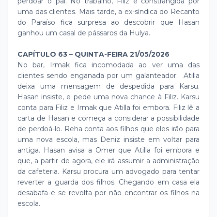
perdoar o pai. No trabalho, Filiz é constrangida por
uma das clientes. Mais tarde, a ex-síndica do Recanto
do Paraíso fica surpresa ao descobrir que Hasan
ganhou um casal de pássaros da Hulya.
CAPÍTULO 63 – QUINTA-FEIRA 21/05/2026
No bar, Irmak fica incomodada ao ver uma das
clientes sendo enganada por um galanteador. Atilla
deixa uma mensagem de despedida para Karsu.
Hasan insiste, e pede uma nova chance à Filiz. Karsu
conta para Filiz e Irmak que Atilla foi embora. Filiz lê a
carta de Hasan e começa a considerar a possibilidade
de perdoá-lo. Reha conta aos filhos que eles irão para
uma nova escola, mas Deniz insiste em voltar para
antiga. Hasan avisa a Omer que Atilla foi embora e
que, a partir de agora, ele irá assumir a administração
da cafeteria. Karsu procura um advogado para tentar
reverter a guarda dos filhos. Chegando em casa ela
desabafa e se revolta por não encontrar os filhos na
escola.