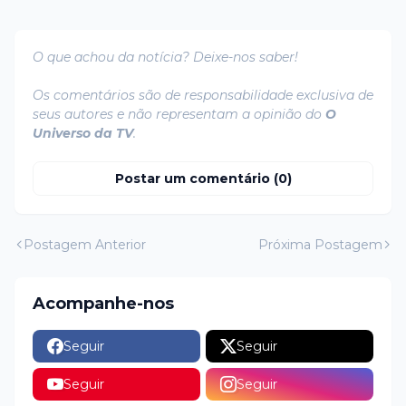
O que achou da notícia? Deixe-nos saber!
Os comentários são de responsabilidade exclusiva de
seus autores e não representam a opinião do
O
Universo da TV
.
Postar um comentário (0)
Postagem Anterior
Próxima Postagem
Acompanhe-nos
Seguir
Seguir
Seguir
Seguir