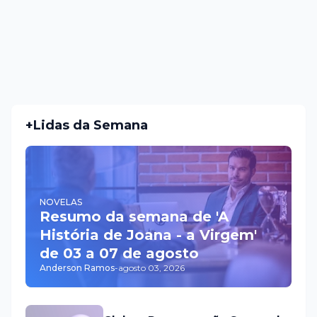
+Lidas da Semana
NOVELAS
Resumo da semana de 'A
História de Joana - a Virgem'
de 03 a 07 de agosto
Anderson Ramos
-
agosto 03, 2026