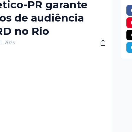
etico-PR garante
os de audiência
RD no Rio
11, 2026