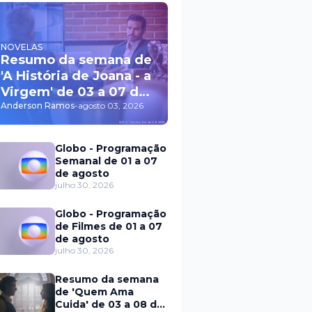
NOVELAS
Resumo da semana de
'A História de Joana - a
Virgem' de 03 a 07 de
agosto
Anderson Ramos
-
agosto 03, 2026
Globo - Programação
Semanal de 01 a 07
de agosto
julho 30, 2026
Globo - Programação
de Filmes de 01 a 07
de agosto
julho 30, 2026
Resumo da semana
de 'Quem Ama
Cuida' de 03 a 08 de