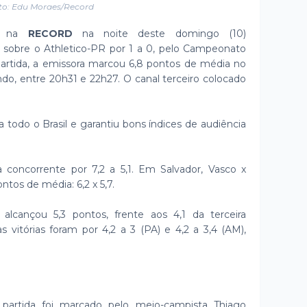
to: Edu Moraes/Record
os na
RECORD
na noite deste domingo (10)
 sobre o Athletico-PR por 1 a 0, pelo Campeonato
 partida, a emissora marcou 6,8 pontos de média no
ndo, entre 20h31 e 22h27. O canal terceiro colocado
todo o Brasil e garantiu bons índices de audiência
 concorrente por 7,2 a 5,1. Em Salvador, Vasco x
ntos de média: 6,2 x 5,7.
alcançou 5,3 pontos, frente aos 4,1 da terceira
vitórias foram por 4,2 a 3 (PA) e 4,2 a 3,4 (AM),
partida foi marcado pelo meio-campista Thiago