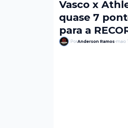
Vasco x Athl
quase 7 pont
para a RECO
Por
Anderson Ramos
-
maio 