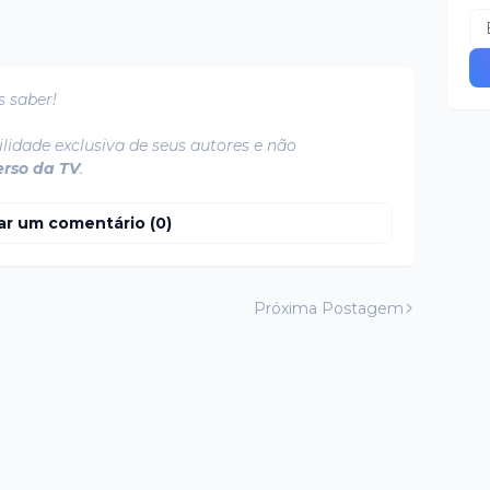
s saber!
lidade exclusiva de seus autores e não
erso da TV
.
ar um comentário (0)
Próxima Postagem