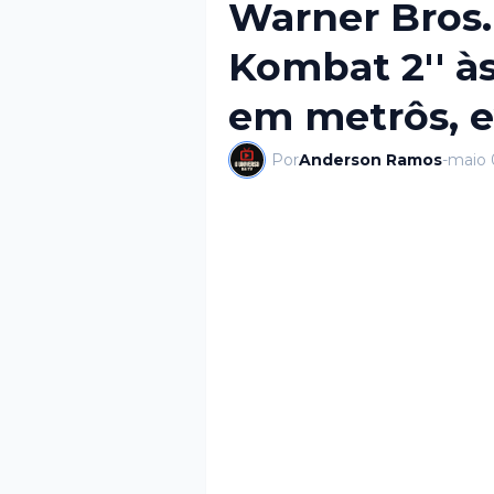
Warner Bros. 
Kombat 2'' à
em metrôs, 
Por
Anderson Ramos
-
maio 