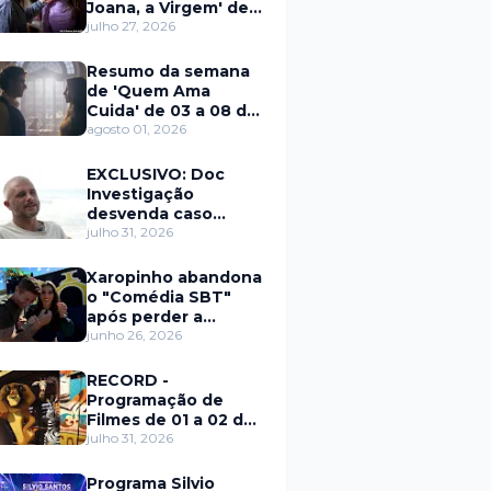
Joana, a Virgem' de
27 a 31 de julho
julho 27, 2026
Resumo da semana
de 'Quem Ama
Cuida' de 03 a 08 de
agosto
agosto 01, 2026
EXCLUSIVO: Doc
Investigação
desvenda caso
Eduardo Martins e
julho 31, 2026
aponta mulher por
trás de fraude
Xaropinho abandona
internacional
o "Comédia SBT"
após perder a
paciência com Sarro
junho 26, 2026
e Capella
RECORD -
Programação de
Filmes de 01 a 02 de
agosto
julho 31, 2026
Programa Silvio