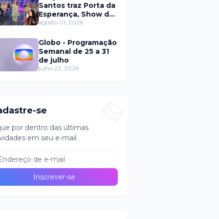
Santos traz Porta da
Esperança, Show de
Calouros e Qual é a
agosto 01, 2026
Música neste
domingo (2)
Globo - Programação
Semanal de 25 a 31
de julho
julho 22, 2026
adastre-se
que por dentro das últimas
vidades em seu e-mail.