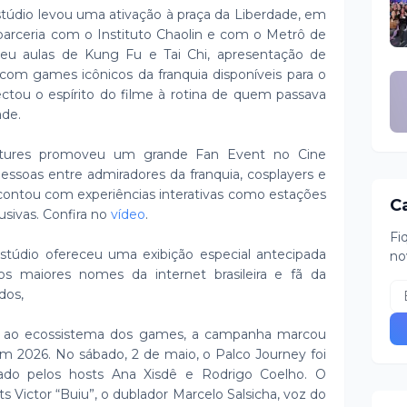
údio levou uma ativação à praça da Liberdade, em
parceria com o Instituto Chaolin e com o Metrô de
ceu aulas de Kung Fu e Tai Chi, apresentação de
om games icônicos da franquia disponíveis para o
nectou o espírito do filme à rotina de quem passava
dade.
ictures promoveu um grande Fan Event no Cine
essoas entre admiradores da franquia, cosplayers e
contou com experiências interativas como estações
C
usivas. Confira no
vídeo
.
Fi
 estúdio ofereceu uma exibição especial antecipada
no
 maiores nomes da internet brasileira e fã da
dados,
me ao ecossistema dos games, a campanha marcou
 2026. No sábado, 2 de maio, o Palco Journey foi
do pelos hosts Ana Xisdê e Rodrigo Coelho. O
s Victor “Buiu”, o dublador Marcelo Salsicha, voz do