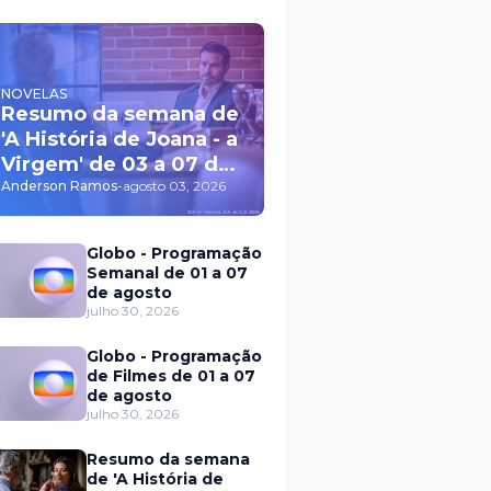
NOVELAS
Resumo da semana de
'A História de Joana - a
Virgem' de 03 a 07 de
agosto
Anderson Ramos
-
agosto 03, 2026
Globo - Programação
Semanal de 01 a 07
de agosto
julho 30, 2026
Globo - Programação
de Filmes de 01 a 07
de agosto
julho 30, 2026
Resumo da semana
de 'A História de