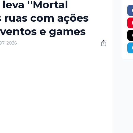
leva ''Mortal
s ruas com ações
eventos e games
07, 2026