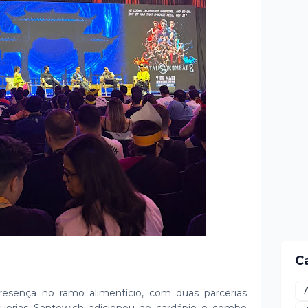
C
ença no ramo alimentício, com duas parcerias
guerias Santowich adicionou ao cardápio o combo