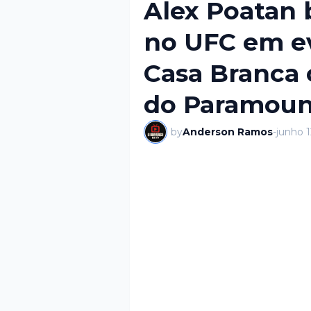
Alex Poatan 
no UFC em ev
Casa Branca
do Paramoun
by
Anderson Ramos
-
junho 1