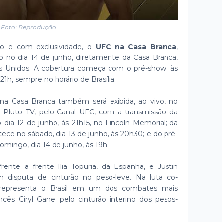
Foto: Reprodução
ivo e com exclusividade, o
UFC na Casa Branca
,
do no dia 14 de junho, diretamente da Casa Branca,
s Unidos. A cobertura começa com o pré-show, às
 21h, sempre no horário de Brasília.
na Casa Branca também será exibida, ao vivo, no
 Pluto TV, pelo Canal UFC, com a transmissão da
 dia 12 de junho, às 21h15, no Lincoln Memorial; da
ce no sábado, dia 13 de junho, às 20h30; e do pré-
mingo, dia 14 de junho, às 19h.
frente a frente Ilia Topuria, da Espanha, e Justin
m disputa de cinturão no peso-leve. Na luta co-
ira representa o Brasil em um dos combates mais
ncês Ciryl Gane, pelo cinturão interino dos pesos-