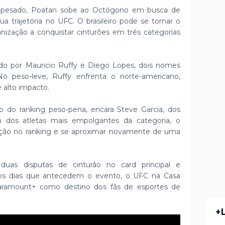
-pesado, Poatan sobe ao Octógono em busca de
 trajetória no UFC. O brasileiro pode se tornar o
ganização a conquistar cinturões em três categorias
do por Mauricio Ruffy e Diego Lopes, dois nomes
 peso-leve, Ruffy enfrenta o norte-americano,
 alto impacto.
o do ranking peso-pena, encara Steve Garcia, dos
 dos atletas mais empolgantes da categoria, o
sição no ranking e se aproximar novamente de uma
duas disputas de cinturão no card principal e
 nos dias que antecedem o evento, o UFC na Casa
aramount+ como destino dos fãs de esportes de
+