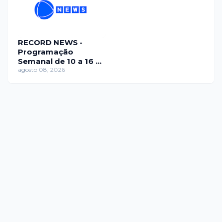
RECORD NEWS -
Programação
Semanal de 10 a 16 de
agosto
agosto 08, 2026