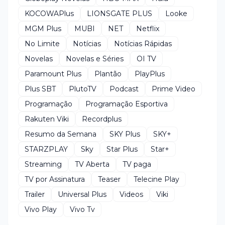
KOCOWAPlus
LIONSGATE PLUS
Looke
MGM Plus
MUBI
NET
Netflix
No Limite
Notícias
Notícias Rápidas
Novelas
Novelas e Séries
OI TV
Paramount Plus
Plantão
PlayPlus
Plus SBT
PlutoTV
Podcast
Prime Video
Programação
Programação Esportiva
Rakuten Viki
Recordplus
Resumo da Semana
SKY Plus
SKY+
STARZPLAY
Sky
Star Plus
Star+
Streaming
TV Aberta
TV paga
TV por Assinatura
Teaser
Telecine Play
Trailer
Universal Plus
Videos
Viki
Vivo Play
Vivo Tv