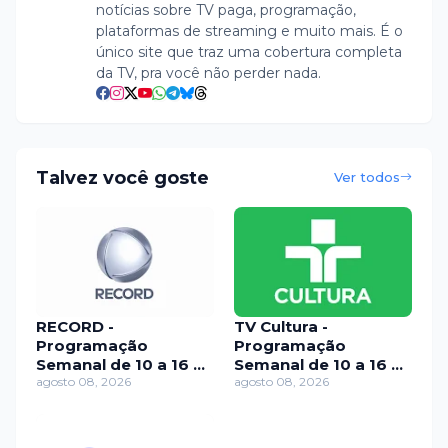
notícias sobre TV paga, programação,
plataformas de streaming e muito mais. É o
único site que traz uma cobertura completa
da TV, pra você não perder nada.
Talvez você goste
Ver todos
RECORD -
TV Cultura -
Programação
Programação
Semanal de 10 a 16 de
Semanal de 10 a 16 de
agosto
agosto 08, 2026
agosto
agosto 08, 2026