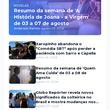
NOVELAS
Resumo da semana de 'A
História de Joana - a Virgem'
de 03 a 07 de agosto
Anderson Ramos
-
agosto 03, 2026
Xaropinho abandona o
"Comédia SBT" após perder a
paciência com Sarro e Capella
junho 26, 2026
Resumo da semana de 'Quem
Ama Cuida' de 03 a 08 de
agosto
agosto 01, 2026
Globo Repórter revela novos
significados da solteirice no
Brasil e mostra mudanças nos
relacionamentos
agosto 07, 2026