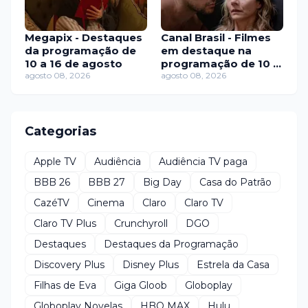
Megapix - Destaques
Canal Brasil - Filmes
da programação de
em destaque na
10 a 16 de agosto
programação de 10 a
agosto 08, 2026
16 de agosto
agosto 08, 2026
Categorias
Apple TV
Audiência
Audiência TV paga
BBB 26
BBB 27
Big Day
Casa do Patrão
CazéTV
Cinema
Claro
Claro TV
Claro TV Plus
Crunchyroll
DGO
Destaques
Destaques da Programação
Discovery Plus
Disney Plus
Estrela da Casa
Filhas de Eva
Giga Gloob
Globoplay
Globoplay Novelas
HBO MAX
Hulu