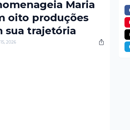
 homenageia Maria
m oito produções
 sua trajetória
15, 2026