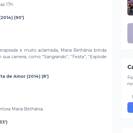
das 17h
2014) (90')
nspirada e muito aclamada, Maria Bethânia brinda
a carreira, como ''Sangrando'', ''Festa'', ''Explode
C
ta de Amor (2014) (8')
Fi
no
ntora Maria Bethânia.
33')