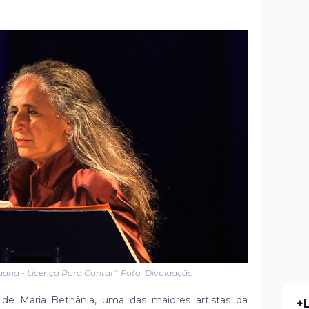
ana - Licença Para Contar''. Foto: Divulgação
 Maria Bethânia, uma das maiores artistas da
+