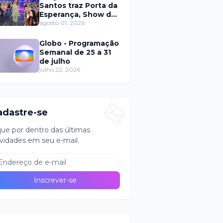
Santos traz Porta da
Esperança, Show de
Calouros e Qual é a
agosto 01, 2026
Música neste
domingo (2)
Globo - Programação
Semanal de 25 a 31
de julho
julho 22, 2026
adastre-se
que por dentro das últimas
vidades em seu e-mail.