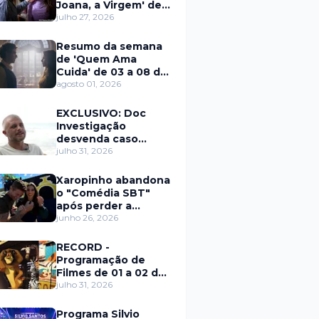
Joana, a Virgem' de
27 a 31 de julho
julho 27, 2026
Resumo da semana
de 'Quem Ama
Cuida' de 03 a 08 de
agosto
agosto 01, 2026
EXCLUSIVO: Doc
Investigação
desvenda caso
Eduardo Martins e
julho 31, 2026
aponta mulher por
trás de fraude
Xaropinho abandona
internacional
o "Comédia SBT"
após perder a
paciência com Sarro
junho 26, 2026
e Capella
RECORD -
Programação de
Filmes de 01 a 02 de
agosto
julho 31, 2026
Programa Silvio