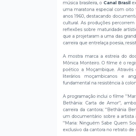
música brasileira, o
Canal Brasil
ex
uma maratona especial com oito tí
anos 1960, destacando documentár
cultural. As produções percorrem 
reflexões sobre maturidade artísti
que a projetaram a uma das grande
carreira que entrelaça poesia, res
A mostra marca a estreia do docu
Mônica Monteiro. O filme é o regi
poético a Moçambique. Através de
literários moçambicanos e an
fundamental na resistência à colon
A programação inclui o filme ''Mar
Bethânia: Carta de Amor'', amb
carreira da cantora; ''Bethânia B
um documentário sobre a artista 
''Maria: Ninguém Sabe Quem Sou 
exclusivo da cantora no retrato de s