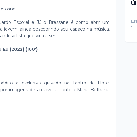
Ú
Bressane
Er
ardo Escorel e Júlio Bressane é como abrir um
:
a jovem, ainda descobrindo seu espaço na música,
de artista que viria a ser.
Eu (2022) (100')
0
édito e exclusivo gravado no teatro do Hotel
por imagens de arquivo, a cantora Maria Bethânia