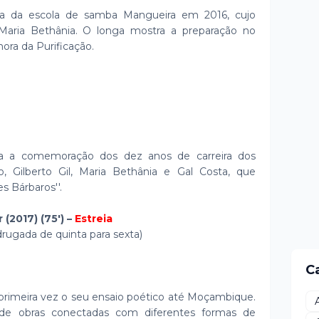
ória da escola de samba Mangueira em 2016, cujo
aria Bethânia. O longa mostra a preparação no
ora da Purificação.
ra a comemoração dos dez anos de carreira dos
, Gilberto Gil, Maria Bethânia e Gal Costa, que
s Bárbaros''.
(2017) (75') –
Estreia
adrugada de quinta para sexta)
C
 primeira vez o seu ensaio poético até Moçambique.
 de obras conectadas com diferentes formas de