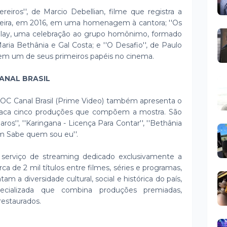
ros'', de Marcio Debellian, filme que registra a
ueira, em 2016, em uma homenagem à cantora; ''Os
ulay, uma celebração ao grupo homônimo, formado
Maria Bethânia e Gal Costa; e ''O Desafio'', de Paulo
 em um de seus primeiros papéis no cinema.
ANAL BRASIL
 DOC Canal Brasil (Prime Video) também apresenta o
estaca cinco produções que compõem a mostra. São
baros'', ''Karingana - Licença Para Contar'', ''Bethânia
ém Sabe quem sou eu''.
 serviço de streaming dedicado exclusivamente a
ca de 2 mil títulos entre filmes, séries e programas,
am a diversidade cultural, social e histórica do país,
ecializada que combina produções premiadas,
restaurados.