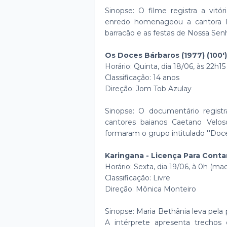
Sinopse: O filme registra a vit
enredo homenageou a cantora M
barracão e as festas de Nossa Senh
Os Doces Bárbaros (1977) (100')
Horário: Quinta, dia 18/06, às 22h15
Classificação: 14 anos
Direção: Jom Tob Azulay
Sinopse: O documentário regist
cantores baianos Caetano Veloso
formaram o grupo intitulado ''Doce
Karingana - Licença Para Contar 
Horário: Sexta, dia 19/06, à 0h (m
Classificação: Livre
Direção: Mônica Monteiro
Sinopse: Maria Bethânia leva pela
A intérprete apresenta trechos