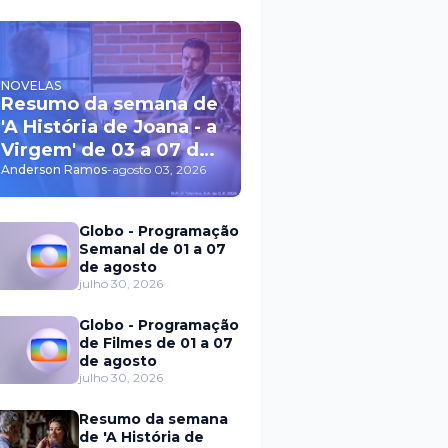
NOVELAS
Resumo da semana de
'A História de Joana - a
Virgem' de 03 a 07 de
agosto
Anderson Ramos
-
agosto 03, 2026
Globo - Programação
Semanal de 01 a 07
de agosto
julho 30, 2026
Globo - Programação
de Filmes de 01 a 07
de agosto
julho 30, 2026
Resumo da semana
de 'A História de