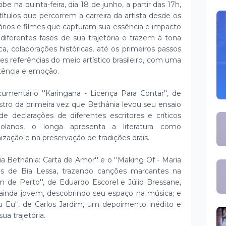
ibe na quinta-feira, dia 18 de junho, a partir das 17h,
tulos que percorrem a carreira da artista desde os
ios e filmes que capturam sua essência e impacto
diferentes fases de sua trajetória e trazem à tona
ca, colaborações históricas, até os primeiros passos
s referências do meio artístico brasileiro, com uma
istência e emoção.
mentário ''Karingana - Licença Para Contar'', de
stro da primeira vez que Bethânia levou seu ensaio
 declarações de diferentes escritores e críticos
golanos, o longa apresenta a literatura como
ização e na preservação de tradições orais.
ia Bethânia: Carta de Amor'' e o ''Making Of - Maria
os de Bia Lessa, trazendo canções marcantes na
em de Perto'', de Eduardo Escorel e Júlio Bressane,
ainda jovem, descobrindo seu espaço na música; e
Eu'', de Carlos Jardim, um depoimento inédito e
ua trajetória.