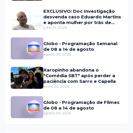
EXCLUSIVO: Doc Investigação
desvenda caso Eduardo Martins
e aponta mulher por trás de
fraude internacional
julho 31, 2026
Globo - Programação Semanal
de 08 a 14 de agosto
agosto 05, 2026
Xaropinho abandona o
"Comédia SBT" após perder a
paciência com Sarro e Capella
junho 26, 2026
Globo - Programação de Filmes
de 08 a 14 de agosto
agosto 05, 2026