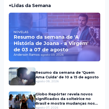
+Lidas da Semana
NOVELAS
Resumo da semana de 'A
História de Joana - a Virgem'
de 03 a 07 de agosto
Anderson Ramos
-
agosto 03, 2026
Resumo da semana de 'Quem
Ama Cuida' de 10 a 15 de agosto
agosto 08, 2026
Globo Repórter revela novos
significados da solteirice no
Brasil e mostra mudanças nos
relacionamentos
agosto 07, 2026