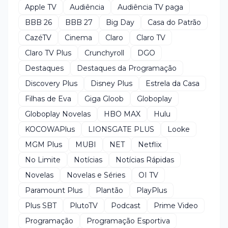
Apple TV
Audiência
Audiência TV paga
BBB 26
BBB 27
Big Day
Casa do Patrão
CazéTV
Cinema
Claro
Claro TV
Claro TV Plus
Crunchyroll
DGO
Destaques
Destaques da Programação
Discovery Plus
Disney Plus
Estrela da Casa
Filhas de Eva
Giga Gloob
Globoplay
Globoplay Novelas
HBO MAX
Hulu
KOCOWAPlus
LIONSGATE PLUS
Looke
MGM Plus
MUBI
NET
Netflix
No Limite
Notícias
Notícias Rápidas
Novelas
Novelas e Séries
OI TV
Paramount Plus
Plantão
PlayPlus
Plus SBT
PlutoTV
Podcast
Prime Video
Programação
Programação Esportiva