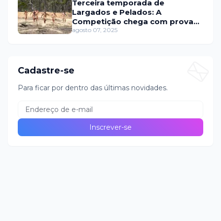
Terceira temporada de
Largados e Pelados: A
Competição chega com provas
intensas na Austrália
agosto 07, 2025
Cadastre-se
Para ficar por dentro das últimas novidades.