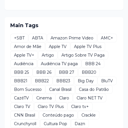
Main Tags
+SBT
ABTA
Amazon Prime Video
AMC+
Amor de Mãe
Apple TV
Apple TV Plus
Apple TV+
Artigo
Artigo Sobre TV Paga
Audiência
Audiência TV paga
BBB 24
BBB 25
BBB 26
BBB 27
BBB20
BBB21
BBB22
BBB23
Big Day
BluTV
Bom Sucesso
Canal Brasil
Casa do Patrão
CazéTV
Cinema
Claro
Claro NET TV
Claro TV
Claro TV Plus
Claro tv+
CNN Brasil
Conteúdo pago
Crackle
Crunchyroll
Cultura Pop
Dazn