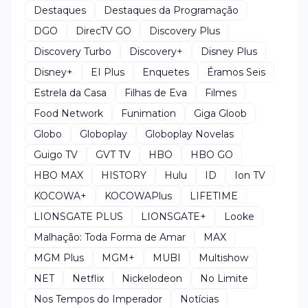
Destaques
Destaques da Programação
DGO
DirecTV GO
Discovery Plus
Discovery Turbo
Discovery+
Disney Plus
Disney+
EI Plus
Enquetes
Éramos Seis
Estrela da Casa
Filhas de Eva
Filmes
Food Network
Funimation
Giga Gloob
Globo
Globoplay
Globoplay Novelas
Guigo TV
GVT TV
HBO
HBO GO
HBO MAX
HISTORY
Hulu
ID
Ion TV
KOCOWA+
KOCOWAPlus
LIFETIME
LIONSGATE PLUS
LIONSGATE+
Looke
Malhação: Toda Forma de Amar
MAX
MGM Plus
MGM+
MUBI
Multishow
NET
Netflix
Nickelodeon
No Limite
Nos Tempos do Imperador
Notícias