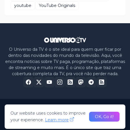
youtube
YouTube Originals
O Universo da TV é o site ideal para quem quer ficar por
dentro das novidades do mundo da televisão. Aqui, você
encontra notícias sobre TV paga, programação, plataformas
de streaming e muito mais. É o único site que traz uma
cobertura completa da TV, pra você não perder nada.
Home
About Us
Privacy Policy
Contact Us
Our website uses cookies to improve
OK, Go it!
your experience.
Learn more
© 2026 -
O Universo da TV
• All Rights Reserved