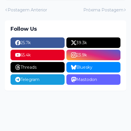
Postagem Anterior
Próxima Postagem
Follow Us
25.7k
39.3k
65.4k
23.9k
Threads
Bluesky
Telegram
Mastodon