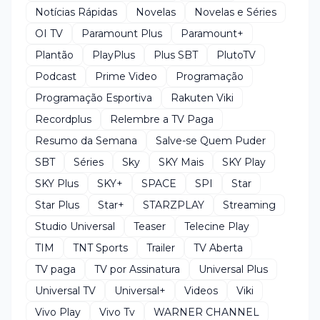
Notícias Rápidas
Novelas
Novelas e Séries
OI TV
Paramount Plus
Paramount+
Plantão
PlayPlus
Plus SBT
PlutoTV
Podcast
Prime Video
Programação
Programação Esportiva
Rakuten Viki
Recordplus
Relembre a TV Paga
Resumo da Semana
Salve-se Quem Puder
SBT
Séries
Sky
SKY Mais
SKY Play
SKY Plus
SKY+
SPACE
SPI
Star
Star Plus
Star+
STARZPLAY
Streaming
Studio Universal
Teaser
Telecine Play
TIM
TNT Sports
Trailer
TV Aberta
TV paga
TV por Assinatura
Universal Plus
Universal TV
Universal+
Videos
Viki
Vivo Play
Vivo Tv
WARNER CHANNEL