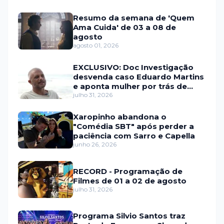
Resumo da semana de 'Quem
Ama Cuida' de 03 a 08 de
agosto
agosto 01, 2026
EXCLUSIVO: Doc Investigação
desvenda caso Eduardo Martins
e aponta mulher por trás de
fraude internacional
julho 31, 2026
Xaropinho abandona o
"Comédia SBT" após perder a
paciência com Sarro e Capella
junho 26, 2026
RECORD - Programação de
Filmes de 01 a 02 de agosto
julho 31, 2026
Programa Silvio Santos traz