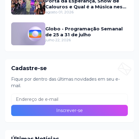
Porta da Esperança, Show de
Calouros e Qual é a Música neste
domingo (2)
agosto 01, 2026
Globo - Programação Semanal
de 25 a 31 de julho
julho 22, 2026
Cadastre-se
Fique por dentro das últimas novidades em seu e-
mail.