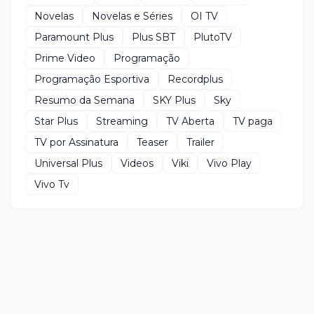
Novelas
Novelas e Séries
OI TV
Paramount Plus
Plus SBT
PlutoTV
Prime Video
Programação
Programação Esportiva
Recordplus
Resumo da Semana
SKY Plus
Sky
Star Plus
Streaming
TV Aberta
TV paga
TV por Assinatura
Teaser
Trailer
Universal Plus
Videos
Viki
Vivo Play
Vivo Tv