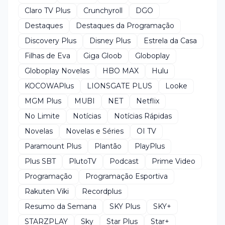
Claro TV Plus
Crunchyroll
DGO
Destaques
Destaques da Programação
Discovery Plus
Disney Plus
Estrela da Casa
Filhas de Eva
Giga Gloob
Globoplay
Globoplay Novelas
HBO MAX
Hulu
KOCOWAPlus
LIONSGATE PLUS
Looke
MGM Plus
MUBI
NET
Netflix
No Limite
Notícias
Notícias Rápidas
Novelas
Novelas e Séries
OI TV
Paramount Plus
Plantão
PlayPlus
Plus SBT
PlutoTV
Podcast
Prime Video
Programação
Programação Esportiva
Rakuten Viki
Recordplus
Resumo da Semana
SKY Plus
SKY+
STARZPLAY
Sky
Star Plus
Star+