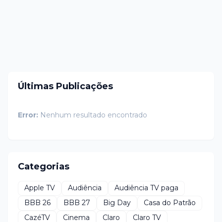
Últimas Publicações
Error:
Nenhum resultado encontrado
Categorias
Apple TV
Audiência
Audiência TV paga
BBB 26
BBB 27
Big Day
Casa do Patrão
CazéTV
Cinema
Claro
Claro TV