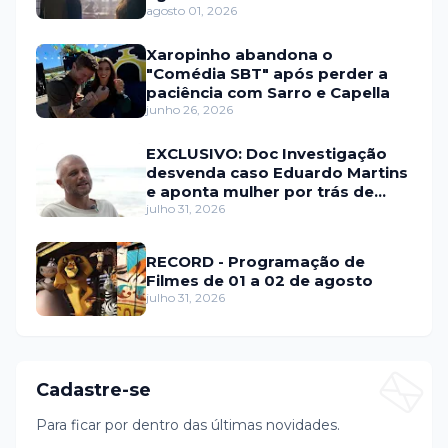
agosto 01, 2026
Xaropinho abandona o
"Comédia SBT" após perder a
paciência com Sarro e Capella
junho 26, 2026
EXCLUSIVO: Doc Investigação
desvenda caso Eduardo Martins
e aponta mulher por trás de
fraude internacional
julho 31, 2026
RECORD - Programação de
Filmes de 01 a 02 de agosto
julho 31, 2026
Cadastre-se
Para ficar por dentro das últimas novidades.