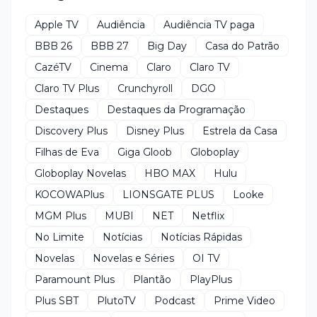
Apple TV
Audiência
Audiência TV paga
BBB 26
BBB 27
Big Day
Casa do Patrão
CazéTV
Cinema
Claro
Claro TV
Claro TV Plus
Crunchyroll
DGO
Destaques
Destaques da Programação
Discovery Plus
Disney Plus
Estrela da Casa
Filhas de Eva
Giga Gloob
Globoplay
Globoplay Novelas
HBO MAX
Hulu
KOCOWAPlus
LIONSGATE PLUS
Looke
MGM Plus
MUBI
NET
Netflix
No Limite
Notícias
Notícias Rápidas
Novelas
Novelas e Séries
OI TV
Paramount Plus
Plantão
PlayPlus
Plus SBT
PlutoTV
Podcast
Prime Video