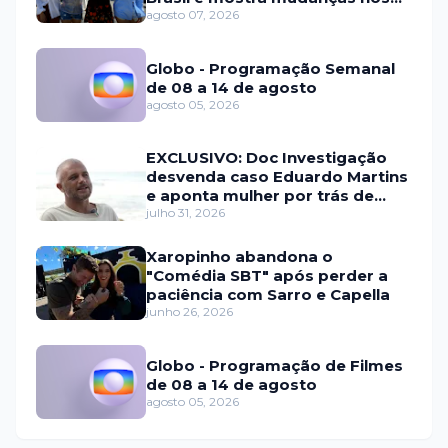
relacionamentos
agosto 07, 2026
Globo - Programação Semanal
de 08 a 14 de agosto
agosto 05, 2026
EXCLUSIVO: Doc Investigação
desvenda caso Eduardo Martins
e aponta mulher por trás de
fraude internacional
julho 31, 2026
Xaropinho abandona o
"Comédia SBT" após perder a
paciência com Sarro e Capella
junho 26, 2026
Globo - Programação de Filmes
de 08 a 14 de agosto
agosto 05, 2026