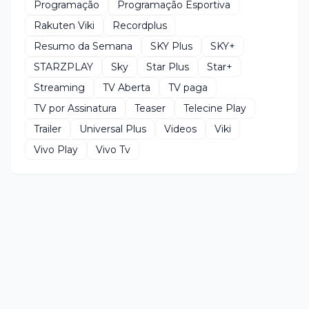
Programação
Programação Esportiva
Rakuten Viki
Recordplus
Resumo da Semana
SKY Plus
SKY+
STARZPLAY
Sky
Star Plus
Star+
Streaming
TV Aberta
TV paga
TV por Assinatura
Teaser
Telecine Play
Trailer
Universal Plus
Videos
Viki
Vivo Play
Vivo Tv