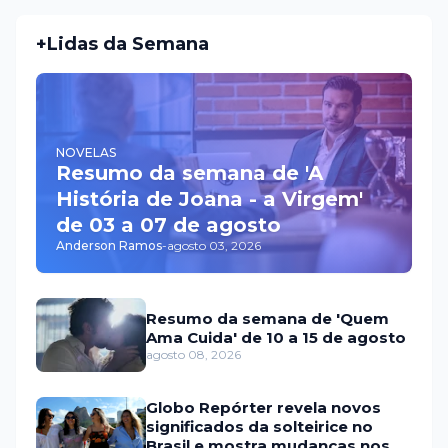
+Lidas da Semana
NOVELAS
Resumo da semana de 'A
História de Joana - a Virgem'
de 03 a 07 de agosto
Anderson Ramos
-
agosto 03, 2026
Resumo da semana de 'Quem
Ama Cuida' de 10 a 15 de agosto
agosto 08, 2026
Globo Repórter revela novos
significados da solteirice no
Brasil e mostra mudanças nos