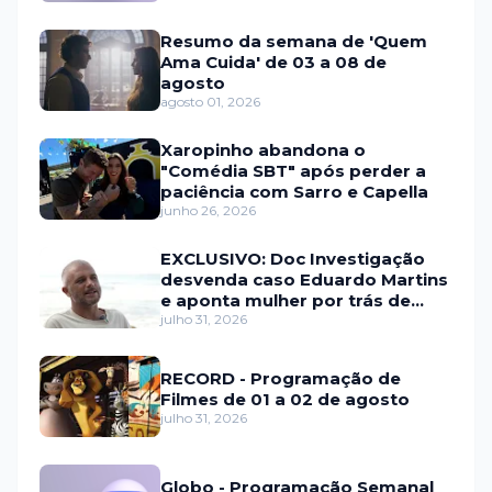
Resumo da semana de 'Quem
Ama Cuida' de 03 a 08 de
agosto
agosto 01, 2026
Xaropinho abandona o
"Comédia SBT" após perder a
paciência com Sarro e Capella
junho 26, 2026
EXCLUSIVO: Doc Investigação
desvenda caso Eduardo Martins
e aponta mulher por trás de
fraude internacional
julho 31, 2026
RECORD - Programação de
Filmes de 01 a 02 de agosto
julho 31, 2026
Globo - Programação Semanal