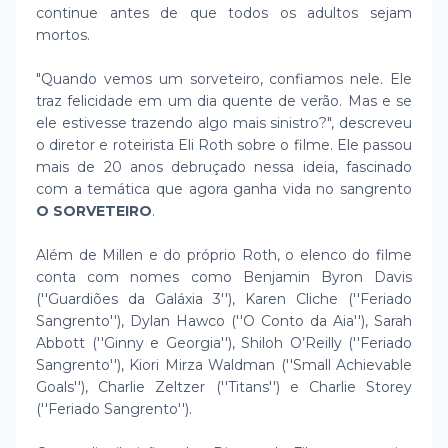
continue antes de que todos os adultos sejam
mortos.
"Quando vemos um sorveteiro, confiamos nele. Ele
traz felicidade em um dia quente de verão. Mas e se
ele estivesse trazendo algo mais sinistro?", descreveu
o diretor e roteirista Eli Roth sobre o filme. Ele passou
mais de 20 anos debruçado nessa ideia, fascinado
com a temática que agora ganha vida no sangrento
O SORVETEIRO
.
Além de Millen e do próprio Roth, o elenco do filme
conta com nomes como Benjamin Byron Davis
(''Guardiões da Galáxia 3''), Karen Cliche (''Feriado
Sangrento''), Dylan Hawco (''O Conto da Aia''), Sarah
Abbott (''Ginny e Georgia''), Shiloh O’Reilly (''Feriado
Sangrento''), Kiori Mirza Waldman (''Small Achievable
Goals''), Charlie Zeltzer (''Titans'') e Charlie Storey
(''Feriado Sangrento'').