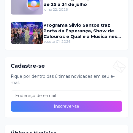
de 25 a 31 de julho
julho 22, 2026
Programa Silvio Santos traz
Porta da Esperança, Show de
Calouros e Qual é a Música neste
domingo (2)
agosto 01, 2026
Cadastre-se
Fique por dentro das últimas novidades em seu e-
mail.