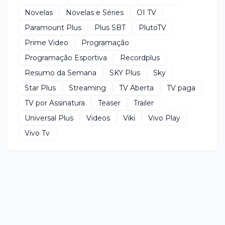
Novelas
Novelas e Séries
OI TV
Paramount Plus
Plus SBT
PlutoTV
Prime Video
Programação
Programação Esportiva
Recordplus
Resumo da Semana
SKY Plus
Sky
Star Plus
Streaming
TV Aberta
TV paga
TV por Assinatura
Teaser
Trailer
Universal Plus
Videos
Viki
Vivo Play
Vivo Tv