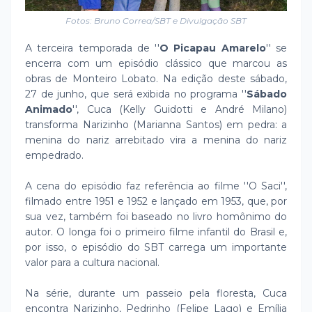
Fotos: Bruno Correa/SBT e Divulgação SBT
A terceira temporada de ''
O Picapau Amarelo
'' se
encerra com um episódio clássico que marcou as
obras de Monteiro Lobato. Na edição deste sábado,
27 de junho, que será exibida no programa ''
Sábado
Animado
'', Cuca (Kelly Guidotti e André Milano)
transforma Narizinho (Marianna Santos) em pedra: a
menina do nariz arrebitado vira a menina do nariz
empedrado.
A cena do episódio faz referência ao filme ''O Saci'',
filmado entre 1951 e 1952 e lançado em 1953, que, por
sua vez, também foi baseado no livro homônimo do
autor. O longa foi o primeiro filme infantil do Brasil e,
por isso, o episódio do SBT carrega um importante
valor para a cultura nacional.
Na série, durante um passeio pela floresta, Cuca
encontra Narizinho, Pedrinho (Felipe Lago) e Emília