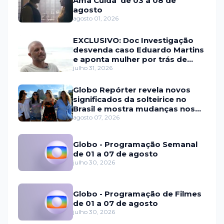
Ama Cuida' de 03 a 08 de
agosto
agosto 01, 2026
EXCLUSIVO: Doc Investigação
desvenda caso Eduardo Martins
e aponta mulher por trás de
fraude internacional
julho 31, 2026
Globo Repórter revela novos
significados da solteirice no
Brasil e mostra mudanças nos
relacionamentos
agosto 07, 2026
Globo - Programação Semanal
de 01 a 07 de agosto
julho 30, 2026
Globo - Programação de Filmes
de 01 a 07 de agosto
julho 30, 2026