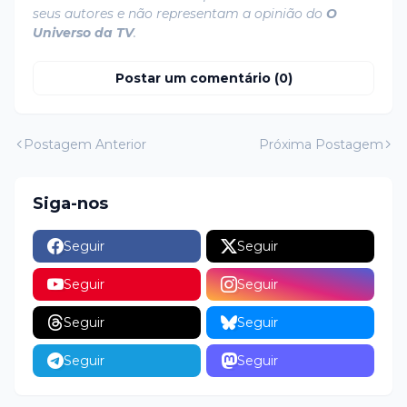
seus autores e não representam a opinião do
O
Universo da TV
.
Postar um comentário (0)
Postagem Anterior
Próxima Postagem
Siga-nos
Seguir
Seguir
Seguir
Seguir
Seguir
Seguir
Seguir
Seguir