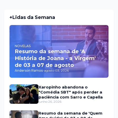
+Lidas da Semana
NOVELAS
Resumo da semana de 'A
História de Joana - a Virgem'
de 03 a 07 de agosto
Anderson Ramos
-
agosto 03, 2026
Xaropinho abandona o
"Comédia SBT" após perder a
paciência com Sarro e Capella
junho 26, 2026
Resumo da semana de 'Quem