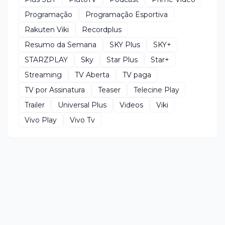
Programação
Programação Esportiva
Rakuten Viki
Recordplus
Resumo da Semana
SKY Plus
SKY+
STARZPLAY
Sky
Star Plus
Star+
Streaming
TV Aberta
TV paga
TV por Assinatura
Teaser
Telecine Play
Trailer
Universal Plus
Videos
Viki
Vivo Play
Vivo Tv