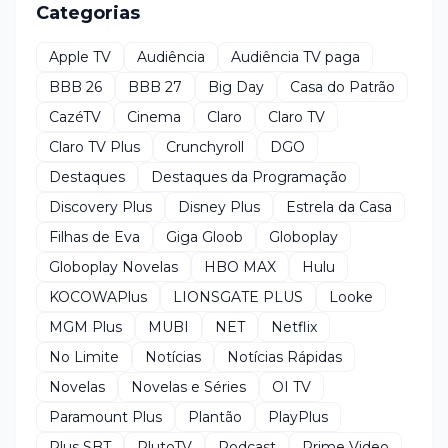
Categorias
Apple TV
Audiência
Audiência TV paga
BBB 26
BBB 27
Big Day
Casa do Patrão
CazéTV
Cinema
Claro
Claro TV
Claro TV Plus
Crunchyroll
DGO
Destaques
Destaques da Programação
Discovery Plus
Disney Plus
Estrela da Casa
Filhas de Eva
Giga Gloob
Globoplay
Globoplay Novelas
HBO MAX
Hulu
KOCOWAPlus
LIONSGATE PLUS
Looke
MGM Plus
MUBI
NET
Netflix
No Limite
Notícias
Notícias Rápidas
Novelas
Novelas e Séries
OI TV
Paramount Plus
Plantão
PlayPlus
Plus SBT
PlutoTV
Podcast
Prime Video