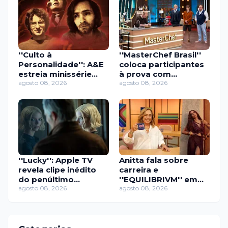
''Culto à
''MasterChef Brasil''
Personalidade'': A&E
coloca participantes
estreia minissérie
à prova com
sobre os líderes de
agosto 08, 2026
churrasco e
agosto 08, 2026
seitas mais
gastronomia
perturbadores
molecular
''Lucky'': Apple TV
Anitta fala sobre
revela clipe inédito
carreira e
do penúltimo
''EQUILIBRIVM'' em
episódio da
agosto 08, 2026
especial ao vivo do
agosto 08, 2026
minissérie com Anya
''Sem Censura''
Taylor-Joy