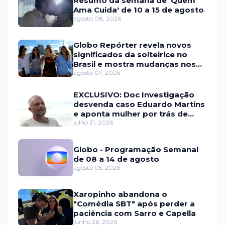
Resumo da semana de 'Quem
Ama Cuida' de 10 a 15 de agosto
agosto 08, 2026
Globo Repórter revela novos
significados da solteirice no
Brasil e mostra mudanças nos
relacionamentos
agosto 07, 2026
EXCLUSIVO: Doc Investigação
desvenda caso Eduardo Martins
e aponta mulher por trás de
fraude internacional
julho 31, 2026
Globo - Programação Semanal
de 08 a 14 de agosto
agosto 05, 2026
Xaropinho abandona o
"Comédia SBT" após perder a
paciência com Sarro e Capella
junho 26, 2026