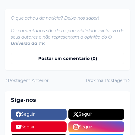
O que achou da notícia? Deixe-nos saber!
Os comentários são de responsabilidade exclusiva de
seus autores e não representam a opinião do
O
Universo da TV
.
Postar um comentário (0)
Postagem Anterior
Próxima Postagem
Siga-nos
Seguir
Seguir
Seguir
Seguir