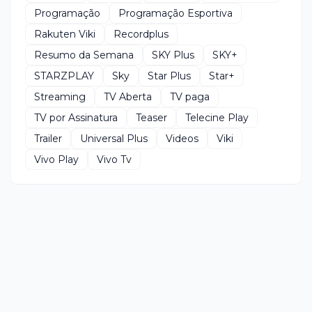
Programação
Programação Esportiva
Rakuten Viki
Recordplus
Resumo da Semana
SKY Plus
SKY+
STARZPLAY
Sky
Star Plus
Star+
Streaming
TV Aberta
TV paga
TV por Assinatura
Teaser
Telecine Play
Trailer
Universal Plus
Videos
Viki
Vivo Play
Vivo Tv