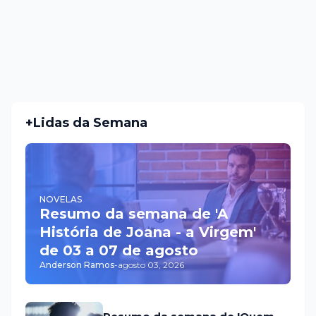
+Lidas da Semana
NOVELAS
Resumo da semana de 'A
História de Joana - a Virgem'
de 03 a 07 de agosto
Anderson Ramos
-
agosto 03, 2026