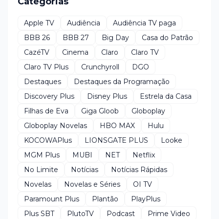
Categorias
Apple TV
Audiência
Audiência TV paga
BBB 26
BBB 27
Big Day
Casa do Patrão
CazéTV
Cinema
Claro
Claro TV
Claro TV Plus
Crunchyroll
DGO
Destaques
Destaques da Programação
Discovery Plus
Disney Plus
Estrela da Casa
Filhas de Eva
Giga Gloob
Globoplay
Globoplay Novelas
HBO MAX
Hulu
KOCOWAPlus
LIONSGATE PLUS
Looke
MGM Plus
MUBI
NET
Netflix
No Limite
Notícias
Notícias Rápidas
Novelas
Novelas e Séries
OI TV
Paramount Plus
Plantão
PlayPlus
Plus SBT
PlutoTV
Podcast
Prime Video