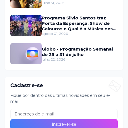
julho 31, 2026
Programa Silvio Santos traz
Porta da Esperança, Show de
Calouros e Qual é a Música neste
domingo (2)
agosto 01, 2026
Globo - Programação Semanal
de 25 a 31 de julho
julho 22, 2026
Cadastre-se
Fique por dentro das últimas novidades em seu e-
mail.