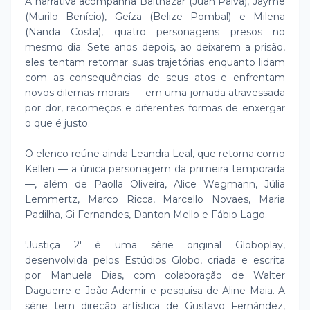
A narrativa acompanha Balthazar (Juan Paiva), Jayme
(Murilo Benício), Geíza (Belize Pombal) e Milena
(Nanda Costa), quatro personagens presos no
mesmo dia. Sete anos depois, ao deixarem a prisão,
eles tentam retomar suas trajetórias enquanto lidam
com as consequências de seus atos e enfrentam
novos dilemas morais — em uma jornada atravessada
por dor, recomeços e diferentes formas de enxergar
o que é justo.
O elenco reúne ainda Leandra Leal, que retorna como
Kellen — a única personagem da primeira temporada
—, além de Paolla Oliveira, Alice Wegmann, Júlia
Lemmertz, Marco Ricca, Marcello Novaes, Maria
Padilha, Gi Fernandes, Danton Mello e Fábio Lago.
'Justiça 2' é uma série original Globoplay,
desenvolvida pelos Estúdios Globo, criada e escrita
por Manuela Dias, com colaboração de Walter
Daguerre e João Ademir e pesquisa de Aline Maia. A
série tem direção artística de Gustavo Fernández,