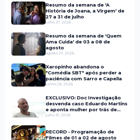
Resumo da semana de 'A
História de Joana, a Virgem' de
27 a 31 de julho
julho 27, 2026
Resumo da semana de 'Quem
Ama Cuida' de 03 a 08 de
agosto
agosto 01, 2026
Xaropinho abandona o
"Comédia SBT" após perder a
paciência com Sarro e Capella
junho 26, 2026
EXCLUSIVO: Doc Investigação
desvenda caso Eduardo Martins
e aponta mulher por trás de
fraude internacional
julho 31, 2026
RECORD - Programação de
Filmes de 01 a 02 de agosto