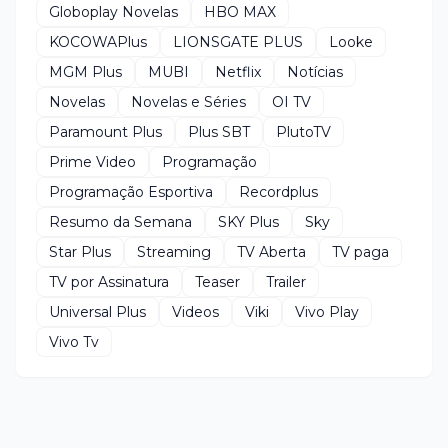
Globoplay Novelas
HBO MAX
KOCOWAPlus
LIONSGATE PLUS
Looke
MGM Plus
MUBI
Netflix
Notícias
Novelas
Novelas e Séries
OI TV
Paramount Plus
Plus SBT
PlutoTV
Prime Video
Programação
Programação Esportiva
Recordplus
Resumo da Semana
SKY Plus
Sky
Star Plus
Streaming
TV Aberta
TV paga
TV por Assinatura
Teaser
Trailer
Universal Plus
Videos
Viki
Vivo Play
Vivo Tv