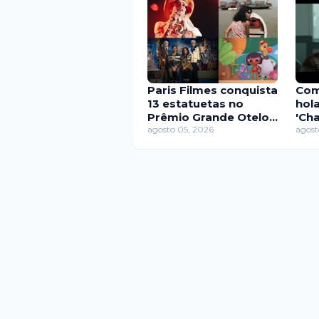
Paris Filmes conquista
Com
13 estatuetas no
hol
Prêmio Grande Otelo
'Ch
2026
agosto 05, 2026
Viag
agost
che
nest