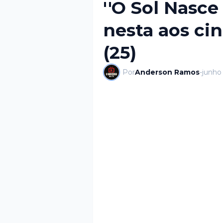
''O Sol Nasce
nesta aos ci
(25)
Por
Anderson Ramos
-
junho