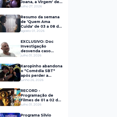
Joana, a Virgem' de
27 a 31 de julho
julho 27, 2026
Resumo da semana
de 'Quem Ama
Cuida' de 03 a 08 de
agosto
agosto 01, 2026
EXCLUSIVO: Doc
Investigação
desvenda caso
Eduardo Martins e
julho 31, 2026
aponta mulher por
trás de fraude
Xaropinho abandona
internacional
o "Comédia SBT"
após perder a
paciência com Sarro
junho 26, 2026
e Capella
RECORD -
Programação de
Filmes de 01 a 02 de
agosto
julho 31, 2026
Programa Silvio