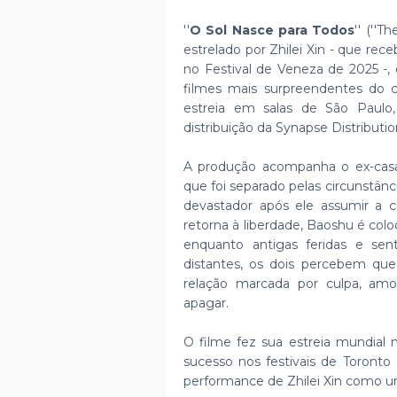
''
O Sol Nasce para Todos
'' (''T
estrelado por Zhilei Xin - que rec
no Festival de Veneza de 2025 -,
filmes mais surpreendentes do ci
estreia em salas de São Paulo,
distribuição da Synapse Distribution
A produção acompanha o ex-casa
que foi separado pelas circunstân
devastador após ele assumir a 
retorna à liberdade, Baoshu é col
enquanto antigas feridas e se
distantes, os dois percebem q
relação marcada por culpa, am
apagar.
O filme fez sua estreia mundial 
sucesso nos festivais de Toronto 
performance de Zhilei Xin como 