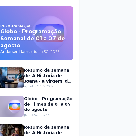
PROGRAMAÇÃO
Globo - Programação
Semanal de 01 a 07 de
agosto
Anderson Ramos
-
julho 30, 2026
Resumo da semana
de 'A História de
Joana - a Virgem' de
03 a 07 de agosto
agosto 03, 2026
Globo - Programação
de Filmes de 01 a 07
de agosto
julho 30, 2026
Resumo da semana
de 'A História de