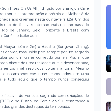
he Sun Rises On Us All''), dirigido por Shangjun Cai e
ebeu por sua interpretação o prêmio de Melhor Atriz
 chega aos cinemas nesta quinta-feira (25). Um dos
rcuito de festivais internacionais no ano passado
 Rio de Janeiro, Belo Horizonte e Brasília com
. Confira o trailer aqui.
l Meiyun (Zhilei Xin) e Baoshu (Songwen Zhang),
cias da vida, mas unido para sempre por um segredo
culpa por um crime cometido por ela. Assim que
ocado diante de uma realidade dura e desencantada,
ntimentos mal resolvidos voltam à tona. Mesmo
ue seus caminhos continuam conectados, em uma
or e tudo aquilo que o tempo nunca conseguiu
no Festival de Veneza, seguindo com exibições de
(TIFF) e de Busan, na Coreia do Sul, ressaltando a
um dos grandes destaques da temporada.