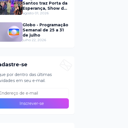
Santos traz Porta da
Esperança, Show de
Calouros e Qual é a
agosto 01, 2026
Música neste
domingo (2)
Globo - Programação
Semanal de 25 a 31
de julho
julho 22, 2026
adastre-se
que por dentro das últimas
vidades em seu e-mail.