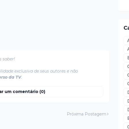
C
s saber!
lidade exclusiva de seus autores e não
erso da TV
.
ar um comentário (0)
Próxima Postagem