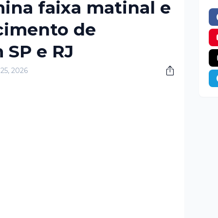
na faixa matinal e
scimento de
 SP e RJ
 25, 2026