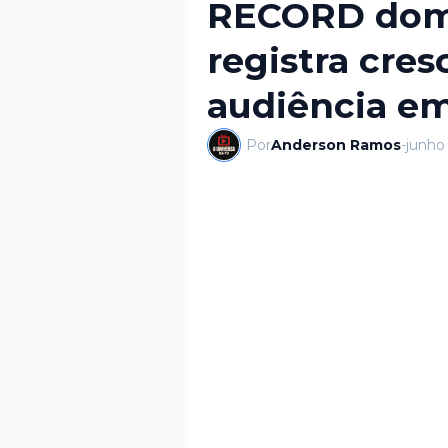
RECORD domi
registra cre
audiência em
Por
Anderson Ramos
-
junho