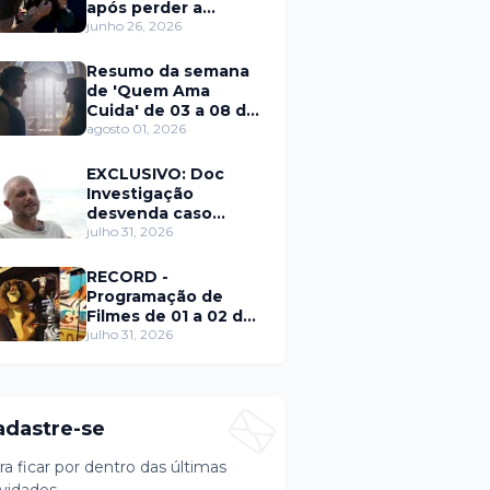
após perder a
paciência com Sarro
junho 26, 2026
e Capella
Resumo da semana
de 'Quem Ama
Cuida' de 03 a 08 de
agosto
agosto 01, 2026
EXCLUSIVO: Doc
Investigação
desvenda caso
Eduardo Martins e
julho 31, 2026
aponta mulher por
trás de fraude
RECORD -
internacional
Programação de
Filmes de 01 a 02 de
agosto
julho 31, 2026
adastre-se
ra ficar por dentro das últimas