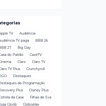
ategorias
Apple TV
Audiência
Audiência TV paga
BBB 26
BBB 27
Big Day
Casa do Patrão
CazéTV
Cinema
Claro
Claro TV
Claro TV Plus
Crunchyroll
DGO
Destaques
Destaques da Programação
Discovery Plus
Disney Plus
Estrela da Casa
Filhas de Eva
Giga Gloob
Globoplay