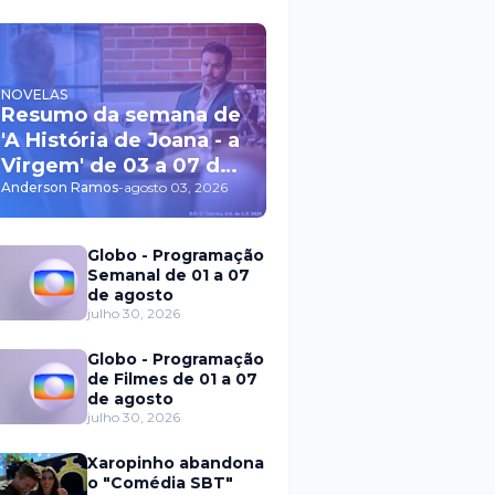
NOVELAS
Resumo da semana de
'A História de Joana - a
Virgem' de 03 a 07 de
agosto
Anderson Ramos
-
agosto 03, 2026
Globo - Programação
Semanal de 01 a 07
de agosto
julho 30, 2026
Globo - Programação
de Filmes de 01 a 07
de agosto
julho 30, 2026
Xaropinho abandona
o "Comédia SBT"