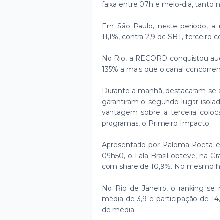
faixa entre 07h e meio-dia, tanto 
Em São Paulo, neste período, a
11,1%, contra 2,9 do SBT, terceiro c
No Rio, a RECORD conquistou audi
135% a mais que o canal concorrent
Durante a manhã, destacaram-se a
garantiram o segundo lugar isolad
vantagem sobre a terceira coloc
programas, o Primeiro Impacto.
Apresentado por Paloma Poeta e 
09h50, o Fala Brasil obteve, na G
com share de 10,9%. No mesmo ho
No Rio de Janeiro, o ranking se m
média de 3,9 e participação de 1
de média.