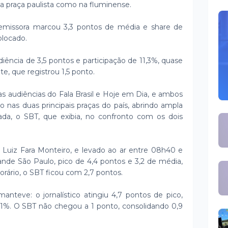
na praça paulista como na fluminense.
 emissora marcou 3,3 pontos de média e share de
olocado.
ência de 3,5 pontos e participação de 11,3%, quase
e, que registrou 1,5 ponto.
s audiências do Fala Brasil e Hoje em Dia, e ambos
o nas duas principais praças do país, abrindo ampla
ada, o SBT, que exibia, no confronto com os dois
Luiz Fara Monteiro, e levado ao ar entre 08h40 e
rande São Paulo, pico de 4,4 pontos e 3,2 de média,
rário, o SBT ficou com 2,7 pontos.
anteve: o jornalístico atingiu 4,7 pontos de pico,
4,1%. O SBT não chegou a 1 ponto, consolidando 0,9