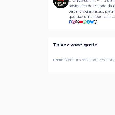
O Universo da TV é o site 
novidades do mundo da tel
paga, programação, plataf
que traz uma cobertura c
Talvez você goste
Error:
Nenhum resultado encontr