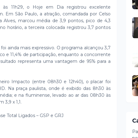
0 às 11h29, o Hoje em Dia registrou excelente
 Em São Paulo, a atração, comandada por Celso
a Alves, marcou média de 3,9 pontos, pico de 4,3
 horário, a terceira colocada registrou 3,7 pontos
foi ainda mais expressivo. O programa alcançou 3,7
co e 11,4% de participação, enquanto a concorrente
resultado representa uma vantagem de 95% para a
eiro Impacto (entre 08h30 e 12h40), o placar foi
. Na praça paulista, onde é exibido das 8h30 às
 média; e na fluminense, levado ao ar das 08h30 às
 3,9 x 1,1.
Base Total Ligados – GSP e GRJ
C
Pa