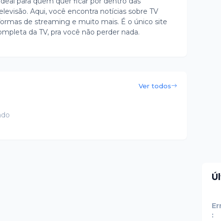
ideal para quem quer ficar por dentro das
evisão. Aqui, você encontra notícias sobre TV
ormas de streaming e muito mais. É o único site
ompleta da TV, pra você não perder nada.
Ver todos
ado
Ú
Er
: