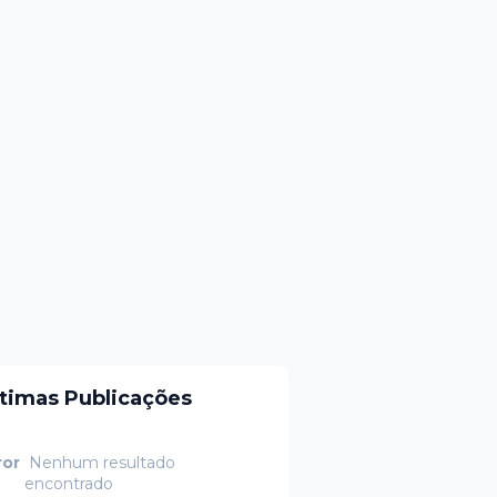
ltimas Publicações
ror
Nenhum resultado
encontrado