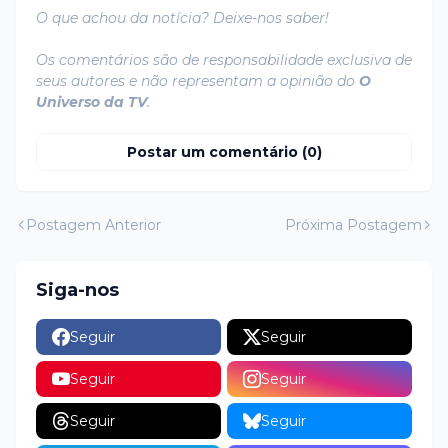
O que achou da notícia? Deixe-nos saber!
Os comentários são de responsabilidade exclusiva de
seus autores e não representam a opinião do
O
Universo da TV
.
Postar um comentário (0)
Postagem Anterior
Próxima Postagem
Siga-nos
Seguir
Seguir
Seguir
Seguir
Seguir
Seguir