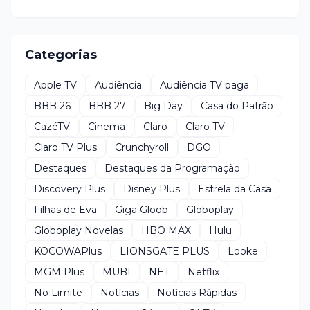
Categorias
Apple TV
Audiência
Audiência TV paga
BBB 26
BBB 27
Big Day
Casa do Patrão
CazéTV
Cinema
Claro
Claro TV
Claro TV Plus
Crunchyroll
DGO
Destaques
Destaques da Programação
Discovery Plus
Disney Plus
Estrela da Casa
Filhas de Eva
Giga Gloob
Globoplay
Globoplay Novelas
HBO MAX
Hulu
KOCOWAPlus
LIONSGATE PLUS
Looke
MGM Plus
MUBI
NET
Netflix
No Limite
Notícias
Notícias Rápidas