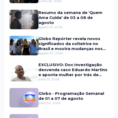
junho 26, 2026
Resumo da semana de 'Quem
Ama Cuida' de 03 a 08 de
agosto
agosto 01, 2026
Globo Repórter revela novos
significados da solteirice no
Brasil e mostra mudanças nos
relacionamentos
agosto 07, 2026
EXCLUSIVO: Doc Investigação
desvenda caso Eduardo Martins
e aponta mulher por trás de
fraude internacional
julho 31, 2026
Globo - Programação Semanal
de 01 a 07 de agosto
julho 30, 2026