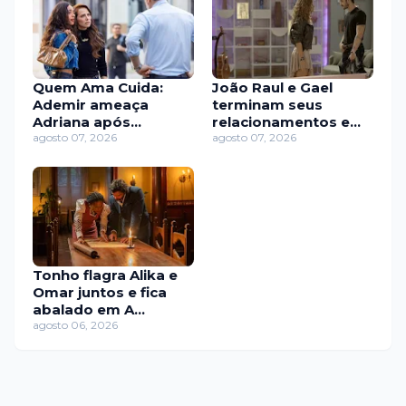
Quem Ama Cuida:
João Raul e Gael
Ademir ameaça
terminam seus
Adriana após
relacionamentos em
suspeitar de
agosto 07, 2026
meio a crises e
agosto 07, 2026
envolvimento nas
decepções em
denúncias
'Coração Acelerado'
Tonho flagra Alika e
Omar juntos e fica
abalado em A
Nobreza do Amor
agosto 06, 2026