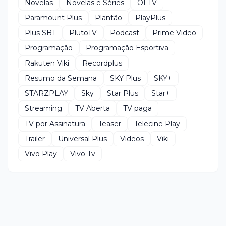
Novelas
Novelas e Séries
OI TV
Paramount Plus
Plantão
PlayPlus
Plus SBT
PlutoTV
Podcast
Prime Video
Programação
Programação Esportiva
Rakuten Viki
Recordplus
Resumo da Semana
SKY Plus
SKY+
STARZPLAY
Sky
Star Plus
Star+
Streaming
TV Aberta
TV paga
TV por Assinatura
Teaser
Telecine Play
Trailer
Universal Plus
Videos
Viki
Vivo Play
Vivo Tv