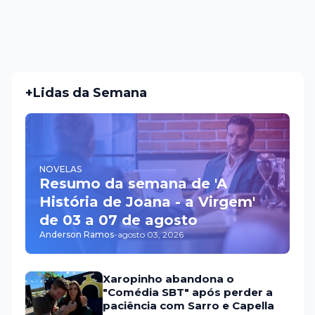
+Lidas da Semana
NOVELAS
Resumo da semana de 'A
História de Joana - a Virgem'
de 03 a 07 de agosto
Anderson Ramos
-
agosto 03, 2026
Xaropinho abandona o
"Comédia SBT" após perder a
paciência com Sarro e Capella