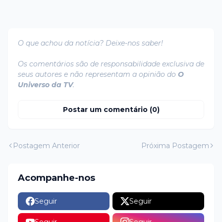
O que achou da notícia? Deixe-nos saber!
Os comentários são de responsabilidade exclusiva de
seus autores e não representam a opinião do
O
Universo da TV
.
Postar um comentário (0)
Postagem Anterior
Próxima Postagem
Acompanhe-nos
Seguir
Seguir
Seguir
Seguir