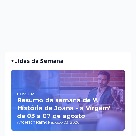
+Lidas da Semana
NOVELAS
Resumo da semana de 'A
História de Joana - a Virgem'
de 03 a 07 de agosto
Anderson Ramos
-
agosto 03, 2026