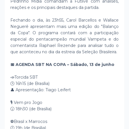
Pedrinho Mídia comandam a Futlive com análises,
reações e os principais destaques da partida.
Fechando o dia, às 23h55, Carol Barcellos e Wallace
Neguerê apresentam mais uma edição do "Balanço
da Copa". O programa contará com a participação
especial do pentacampeão mundial Vampeta e do
comentarista Raphael Rezende para analisar tudo o
que aconteceu no dia da estreia da Seleção Brasileira.
📅 AGENDA SBT NA COPA – Sábado, 13 de junho
📣Torcida SBT
🕓 16h15 (de Brasília)
👤 Apresentação: Tiago Leifert
🎙️ Vem pro Jogo
🕡 18h30 (de Brasília)
⚽Brasil x Marrocos
🕖 19h (de Brasília)