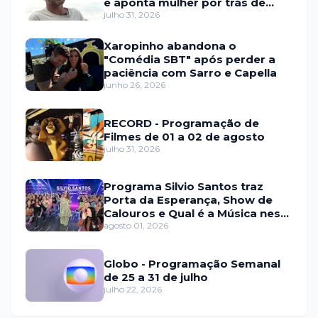
e aponta mulher por trás de
fraude internacional
julho 31, 2026
Xaropinho abandona o
"Comédia SBT" após perder a
paciência com Sarro e Capella
junho 26, 2026
RECORD - Programação de
Filmes de 01 a 02 de agosto
julho 31, 2026
Programa Silvio Santos traz
Porta da Esperança, Show de
Calouros e Qual é a Música neste
domingo (2)
agosto 01, 2026
Globo - Programação Semanal
de 25 a 31 de julho
julho 22, 2026