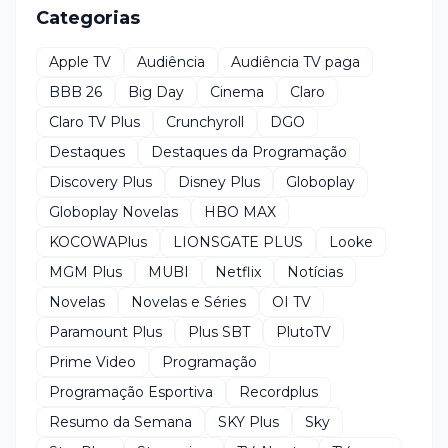
Categorias
Apple TV
Audiência
Audiência TV paga
BBB 26
Big Day
Cinema
Claro
Claro TV Plus
Crunchyroll
DGO
Destaques
Destaques da Programação
Discovery Plus
Disney Plus
Globoplay
Globoplay Novelas
HBO MAX
KOCOWAPlus
LIONSGATE PLUS
Looke
MGM Plus
MUBI
Netflix
Notícias
Novelas
Novelas e Séries
OI TV
Paramount Plus
Plus SBT
PlutoTV
Prime Video
Programação
Programação Esportiva
Recordplus
Resumo da Semana
SKY Plus
Sky