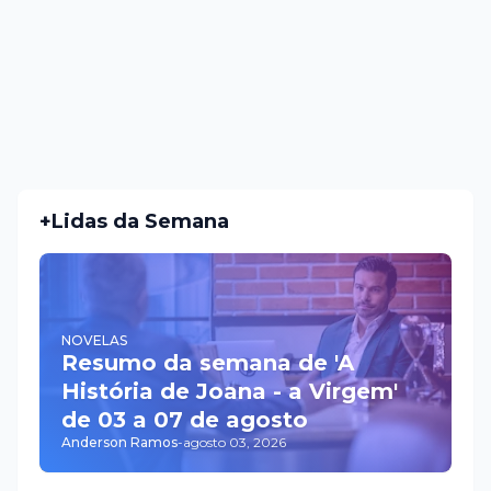
+Lidas da Semana
NOVELAS
Resumo da semana de 'A
História de Joana - a Virgem'
de 03 a 07 de agosto
Anderson Ramos
-
agosto 03, 2026