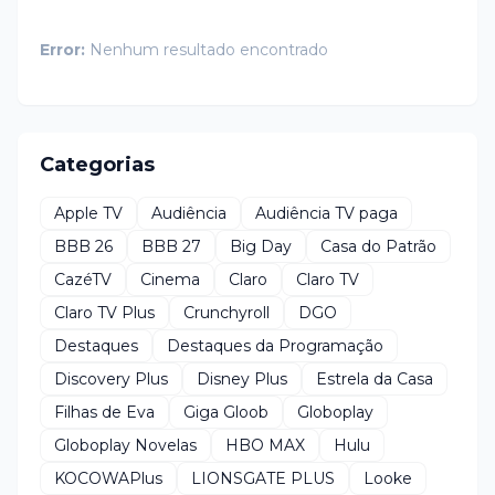
Error:
Nenhum resultado encontrado
Categorias
Apple TV
Audiência
Audiência TV paga
BBB 26
BBB 27
Big Day
Casa do Patrão
CazéTV
Cinema
Claro
Claro TV
Claro TV Plus
Crunchyroll
DGO
Destaques
Destaques da Programação
Discovery Plus
Disney Plus
Estrela da Casa
Filhas de Eva
Giga Gloob
Globoplay
Globoplay Novelas
HBO MAX
Hulu
KOCOWAPlus
LIONSGATE PLUS
Looke