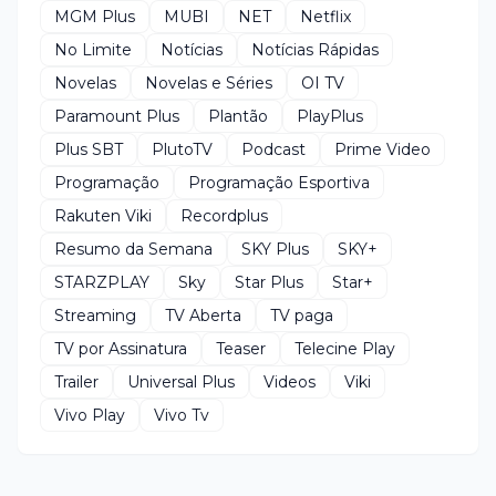
MGM Plus
MUBI
NET
Netflix
No Limite
Notícias
Notícias Rápidas
Novelas
Novelas e Séries
OI TV
Paramount Plus
Plantão
PlayPlus
Plus SBT
PlutoTV
Podcast
Prime Video
Programação
Programação Esportiva
Rakuten Viki
Recordplus
Resumo da Semana
SKY Plus
SKY+
STARZPLAY
Sky
Star Plus
Star+
Streaming
TV Aberta
TV paga
TV por Assinatura
Teaser
Telecine Play
Trailer
Universal Plus
Videos
Viki
Vivo Play
Vivo Tv