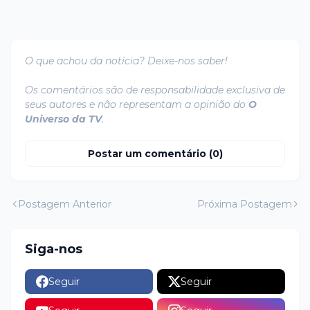
O que achou da notícia? Deixe-nos saber!
Os comentários são de responsabilidade exclusiva de
seus autores e não representam a opinião do
O
Universo da TV
.
Postar um comentário (0)
Postagem Anterior
Próxima Postagem
Siga-nos
Seguir
Seguir