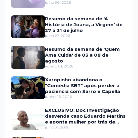
julho 30, 2026
Resumo da semana de 'A
História de Joana, a Virgem' de
27 a 31 de julho
julho 27, 2026
Resumo da semana de 'Quem
Ama Cuida' de 03 a 08 de
agosto
agosto 01, 2026
Xaropinho abandona o
"Comédia SBT" após perder a
paciência com Sarro e Capella
junho 26, 2026
EXCLUSIVO: Doc Investigação
desvenda caso Eduardo Martins
e aponta mulher por trás de
fraude internacional
julho 31, 2026