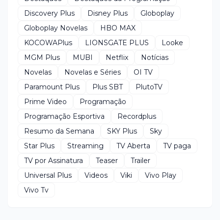
Discovery Plus
Disney Plus
Globoplay
Globoplay Novelas
HBO MAX
KOCOWAPlus
LIONSGATE PLUS
Looke
MGM Plus
MUBI
Netflix
Notícias
Novelas
Novelas e Séries
OI TV
Paramount Plus
Plus SBT
PlutoTV
Prime Video
Programação
Programação Esportiva
Recordplus
Resumo da Semana
SKY Plus
Sky
Star Plus
Streaming
TV Aberta
TV paga
TV por Assinatura
Teaser
Trailer
Universal Plus
Videos
Viki
Vivo Play
Vivo Tv