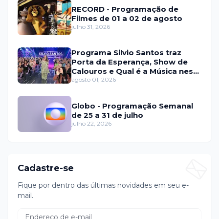
RECORD - Programação de
Filmes de 01 a 02 de agosto
julho 31, 2026
Programa Silvio Santos traz
Porta da Esperança, Show de
Calouros e Qual é a Música neste
domingo (2)
agosto 01, 2026
Globo - Programação Semanal
de 25 a 31 de julho
julho 22, 2026
Cadastre-se
Fique por dentro das últimas novidades em seu e-
mail.