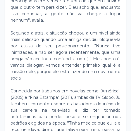
preocupadas em vencer a guerra do que em ouvir o
que o outro tem para dizer. E eu acho que, enquanto
isso continuar, a gente não vai chegar a lugar
nenhum'', avalia.
Segundo a atriz, a situação chegou a um nível ainda
mais delicado quando uma amiga decidiu bloqueá-la
por causa de seu posicionamento. ''Nunca tive
inimizades, a não ser agora recentemente, que uma
amiga não aceitou e confundiu tudo (...) Meu ponto é:
vamos dialogar, vamos entender primeiro qual é a
missão dele, porque ele está fazendo um movimento
social.
Conhecida por trabalhos em novelas como ''América''
(2005) e "Fina Estampa" (2011), ambas da TV Globo, Ju
também comentou sobre os bastidores do início de
sua carreira na televisão e diz ter tomado
anfetaminas para perder peso e se enquadrar nos
padrões exigidos na época. ''Tinha médico que eu ia e
recomendava, diretor que falava para mim: 'passa na