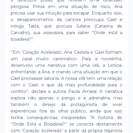
e descobre pistas que revelam uma obsessão
perigosa. Presa em uma situação de risco, Ana
precisa usar sua intuição para escapar. Enquanto isso,
o desaparecimento da cantora preocupa Gael e
intriga Talita, que procura Juliana (Catarina de
Carvalho), sua assessora, para saber ''Onde está a
boiadeira?''.
''Em 'Coração Acelerado', Ana Castela e Gael formam
um casal muito carismático. Para a novelinha,
desenvolvi uma narrativa com uma vilã, a Letícia,
enfrentando a Ana, e criando uma situação em que o
Gael precisasse salvá-la. A nossa vilã tem uma relação
com o Gael, o que dá mais profundidade para o
conflito”, declara a autora Paula Amaral. A narrativa
explora não apenas o perigo e a adrenalina, mas
também o desejo da protagonista de viver
experiências fora do olhar público, ainda que isso
tenha consequências inesperadas. "A história de
''Onde Está a Boiadeira?'' se conecta diretamente
com 'Coração Acelerado' a partir da própria trajetória