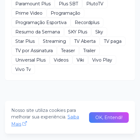
Paramount Plus
Plus SBT
PlutoTV
Prime Video
Programação
Programação Esportiva
Recordplus
Resumo da Semana
SKY Plus
Sky
Star Plus
Streaming
TV Aberta
TV paga
TV por Assinatura
Teaser
Trailer
Universal Plus
Videos
Viki
Vivo Play
Vivo Tv
Nosso site utiliza cookies para
melhorar sua experiência.
Saiba
OK, Entendi!
Mais