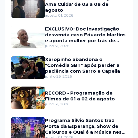
Ama Cuida' de 03 a 08 de
agosto
agosto 01, 2026
EXCLUSIVO: Doc Investigação
desvenda caso Eduardo Martins
e aponta mulher por trás de
fraude internacional
julho 31, 2026
Xaropinho abandona o
"Comédia SBT" após perder a
paciência com Sarro e Capella
junho 26, 2026
RECORD - Programação de
Filmes de 01 a 02 de agosto
julho 31, 2026
Programa Silvio Santos traz
Porta da Esperança, Show de
Calouros e Qual é a Música neste
domingo (2)
agosto 01, 2026