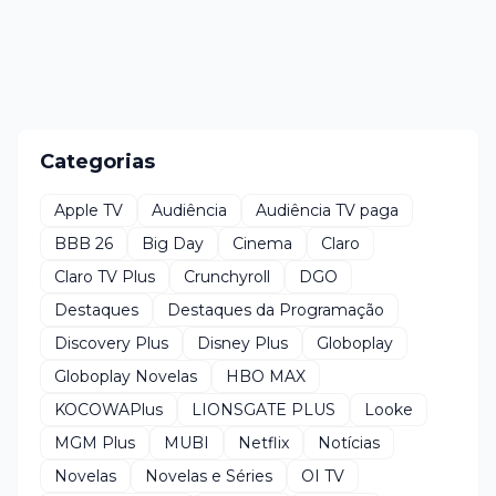
Categorias
Apple TV
Audiência
Audiência TV paga
BBB 26
Big Day
Cinema
Claro
Claro TV Plus
Crunchyroll
DGO
Destaques
Destaques da Programação
Discovery Plus
Disney Plus
Globoplay
Globoplay Novelas
HBO MAX
KOCOWAPlus
LIONSGATE PLUS
Looke
MGM Plus
MUBI
Netflix
Notícias
Novelas
Novelas e Séries
OI TV